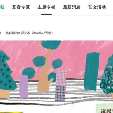
漫祭
影音专区
主题专栏
最新消息
艺文活动
路──杨佳娴的备课文本《凌叔华小说集》