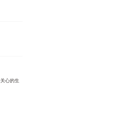
者关心的生