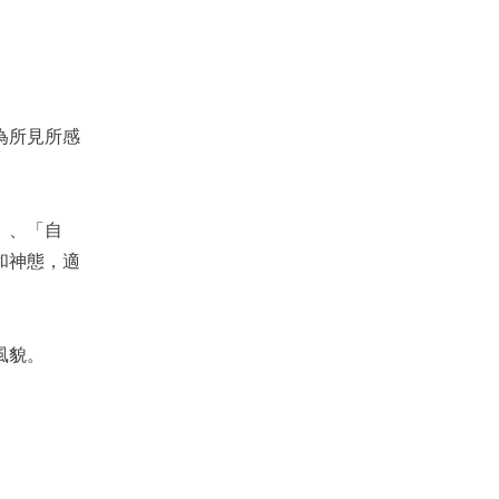
為所見所感
松菸24小時書店｜10月活動推薦
。
活动日期
∣
2025/11/01~2025/11/30
」、「自
和神態，適
風貌。
松菸24小時書店｜10月活動推薦
活动日期
∣
2025/10/01~2025/10/30