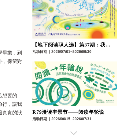
【地下阅读职人选】第37期：我们
与科技的距离
活动日期
∣
2026/07/01~2026/09/30
學畢業，到
外，保留對
己想要的
旅行，讓我
R79漫读丰景节——阅读年轮说
最真實的狀
活动日期
∣
2026/06/15~2026/07/31