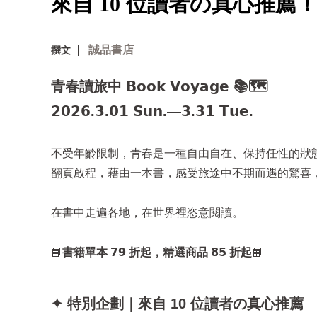
來自 10 位讀者の真心推薦
誠品書店
撰文
青春讀旅中 𝗕𝗼𝗼𝗸 𝗩𝗼𝘆𝗮𝗴𝗲 📚🗺️
𝟮𝟬𝟮𝟲.𝟯.𝟬𝟭 𝗦𝘂𝗻.—𝟯.𝟯𝟭 𝗧𝘂𝗲.
不受年齡限制，青春是一種自由自在、保持任性的狀
翻頁啟程，藉由一本書，感受旅途中不期而遇的驚喜
在書中走遍各地，在世界裡恣意閱讀。
📘
書籍單本 𝟳𝟵 折起，精選商品 𝟴𝟱 折起
📙
✦ 特別企劃｜來自 10 位讀者の真心推薦