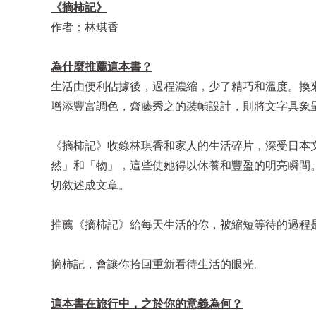
《摘柿記》
作者：林琪香
為什麼推薦這本書？
生活由便利佔據後，過程濃縮，少了精巧和溫度。換
增添豐富調色，齋藤秀之的裝幀設計，則將文字具象
《摘柿記》收錄林琪香和家人的生活碎片，深受日本
然」和「物」，這些使她得以休養和豐盈的明亮瞬間
切敘述成文章。
推薦《摘柿記》給每天生活的你，被縮短等待的過程
摘柿記，會讓你拾回重新看待生活的眼光。
這本書在旅行中，之於你的意義為何？