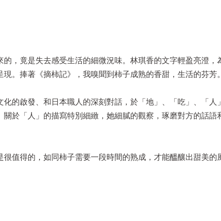
來的，竟是失去感受生活的細微況味。林琪香的文字輕盈亮澄，
呈現。捧著《摘柿記》，我嗅聞到柿子成熟的香甜，生活的芬芳
文化的啟發、和日本職人的深刻對話，於「地」、「吃」、「人
。關於「人」的描寫特別細緻，她細膩的觀察，琢磨對方的話語
是很值得的，如同柿子需要一段時間的熟成，才能醞釀出甜美的