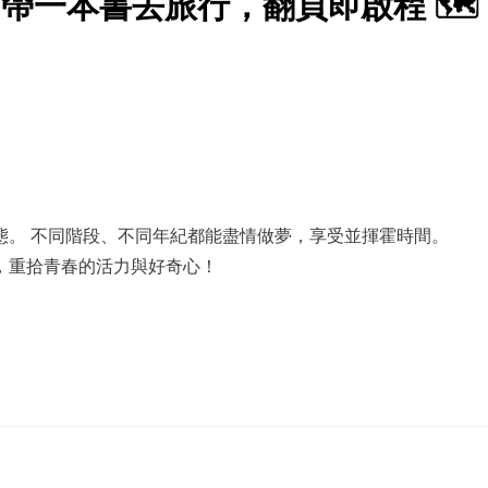
！帶一本書去旅行，翻頁即啟程 🗺️
態。 不同階段、不同年紀都能盡情做夢，享受並揮霍時間。
，重拾青春的活力與好奇心！