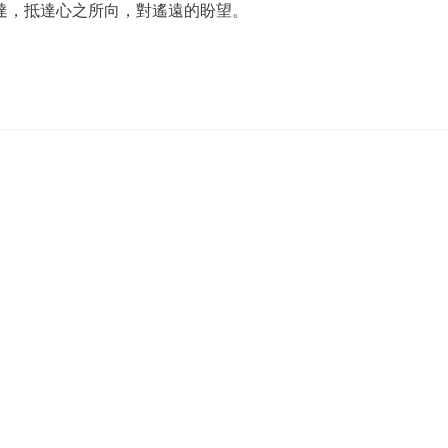
達，抵達心之所向，對遙遠的盼望。