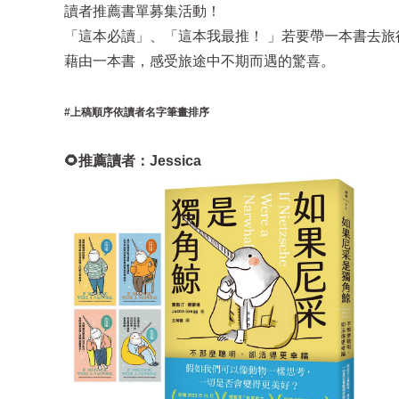
讀者推薦書單募集活動！
「這本必讀」、「這本我最推！ 」若要帶一本書去
藉由一本書，感受旅途中不期而遇的驚喜。
#上稿順序依讀者名字筆畫排序
🌻推薦讀者：Jessica