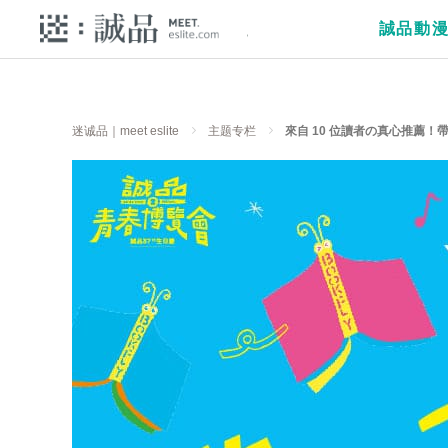
誠品動
迷诚品｜meet eslite
主题专栏
來自 10 位讀者の真心推薦！帶