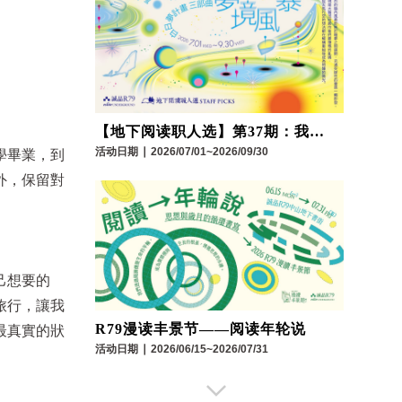
【地下阅读职人选】第37期：我们
与科技的距离
活动日期
∣
2026/07/01~2026/09/30
學畢業，到
外，保留對
己想要的
旅行，讓我
R79漫读丰景节——阅读年轮说
最真實的狀
活动日期
∣
2026/06/15~2026/07/31