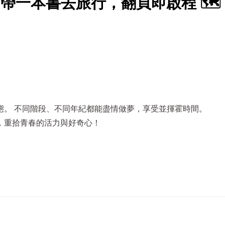
！帶一本書去旅行，翻頁即啟程 🗺️
態。 不同階段、不同年紀都能盡情做夢，享受並揮霍時間。
，重拾青春的活力與好奇心！