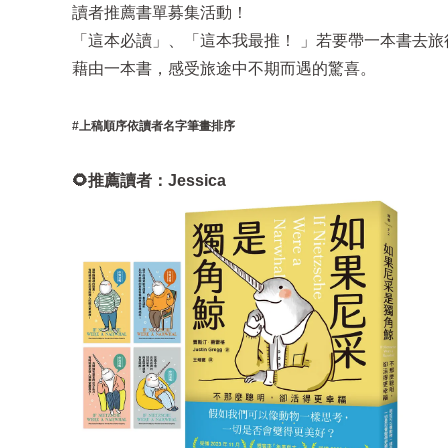
讀者推薦書單募集活動！
「這本必讀」、「這本我最推！ 」若要帶一本書去
藉由一本書，感受旅途中不期而遇的驚喜。
#上稿順序依讀者名字筆畫排序
🌻推薦讀者：Jessica