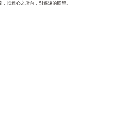
達，抵達心之所向，對遙遠的盼望。