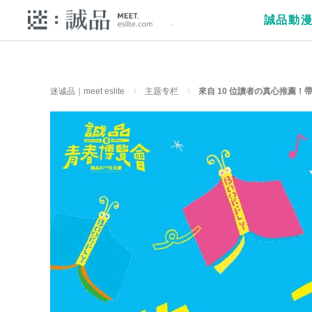
誠品動
迷诚品｜meet eslite
主题专栏
來自 10 位讀者の真心推薦！帶