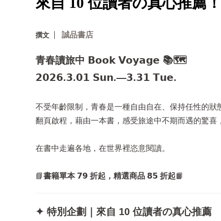
來自 10 位讀者の真心推薦
誠品書店
撰文
青春讀旅中 𝗕𝗼𝗼𝗸 𝗩𝗼𝘆𝗮𝗴𝗲 📚🗺️
𝟮𝟬𝟮𝟲.𝟯.𝟬𝟭 𝗦𝘂𝗻.—𝟯.𝟯𝟭 𝗧𝘂𝗲.
不受年齡限制，青春是一種自由自在、保持任性的狀
翻頁啟程，藉由一本書，感受旅途中不期而遇的驚喜
在書中走遍各地，在世界裡恣意閱讀。
📘
書籍單本 𝟳𝟵 折起，精選商品 𝟴𝟱 折起
📙
✦ 特別企劃｜來自 10 位讀者の真心推薦