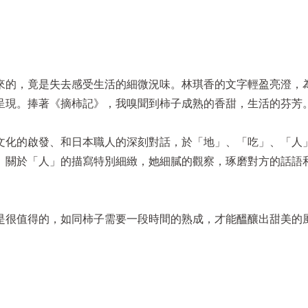
來的，竟是失去感受生活的細微況味。林琪香的文字輕盈亮澄，
呈現。捧著《摘柿記》，我嗅聞到柿子成熟的香甜，生活的芬芳
文化的啟發、和日本職人的深刻對話，於「地」、「吃」、「人
。關於「人」的描寫特別細緻，她細膩的觀察，琢磨對方的話語
是很值得的，如同柿子需要一段時間的熟成，才能醞釀出甜美的