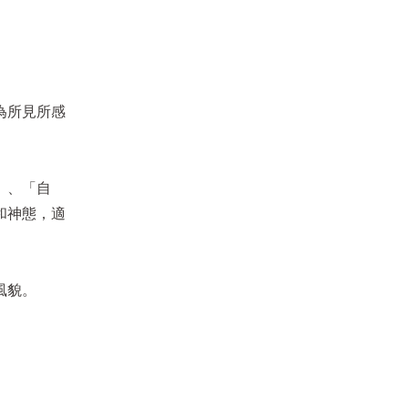
為所見所感
松菸24小時書店｜10月活動推薦
。
活动日期
∣
2025/11/01~2025/11/30
」、「自
和神態，適
風貌。
松菸24小時書店｜10月活動推薦
活动日期
∣
2025/10/01~2025/10/30