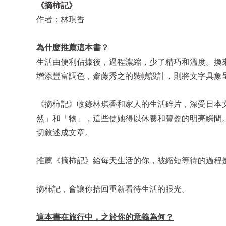
《摘柿記》
作者：林琪香
為什麼推薦這本書？
生活由便利佔據後，過程濃縮，少了精巧和溫度。換
增添豐富調色，齋藤秀之的裝幀設計，則將文字具象
《摘柿記》收錄林琪香和家人的生活碎片，深受日本
然」和「物」，這些使她得以休養和豐盈的明亮瞬間
切敘述成文章。
推薦《摘柿記》給每天生活的你，被縮短等待的過程
摘柿記，會讓你拾回重新看待生活的眼光。
這本書在旅行中，之於你的意義為何？