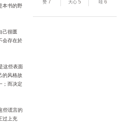
7
5
6
赞
大心
哇
是本书的野
自己很匮
不会存在於
是这些表面
己的风格故
一；而决定
这些谎言的
正过上充