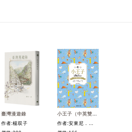
臺灣漫遊錄
小王子（中英雙語
典藏版） (電子書)
作者:楊双子
作者:安東尼．聖
修伯里（Antoine