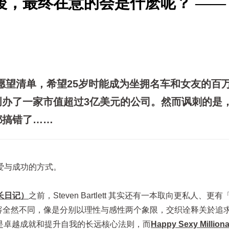
後，最终在意的会是什麽呢？ ——
写下愿望清单，希望25岁时能成为坐拥名车和女友的百
创办了一家市值超过3亿美元的公司。然而讽刺的是
都搞错了……
爱与成功的方式。
执行长日记）
之前，Steven Bartlett 其实还有一本取向更私人、更
容全然不同，像是分别以理性与感性两个象限，交织诠释关於追
O 谈的是卓越成就和提升自我的长远核心法则，而
Happy Sexy Milliona