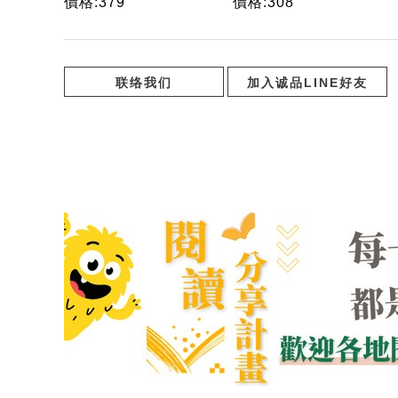
價格:379
價格:308
智慧, 62個啟動致
智慧! 從美國1%頂
富人生的實踐清單
層億萬富豪, 到泊
車老弟都適用的富
足心法
联络我们
加入诚品LINE好友