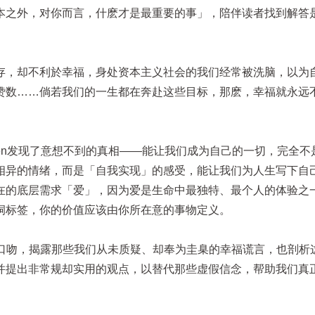
本之外，对你而言，什麽才是最重要的事」，陪伴读者找到解答
存，却不利於幸福，身处资本主义社会的我们经常被洗脑，以为
赞数……倘若我们的一生都在奔赴这些目标，那麽，幸福就永远
ven发现了意想不到的真相——能让我们成为自己的一切，完全不
相异的情绪，而是「自我实现」的感受，能让我们为人生写下自
在的底层需求「爱」，因为爱是生命中最独特、最个人的体验之
洞标签，你的价值应该由你所在意的事物定义。
白的口吻，揭露那些我们从未质疑、却奉为圭臬的幸福谎言，也剖析
并提出非常规却实用的观点，以替代那些虚假信念，帮助我们真