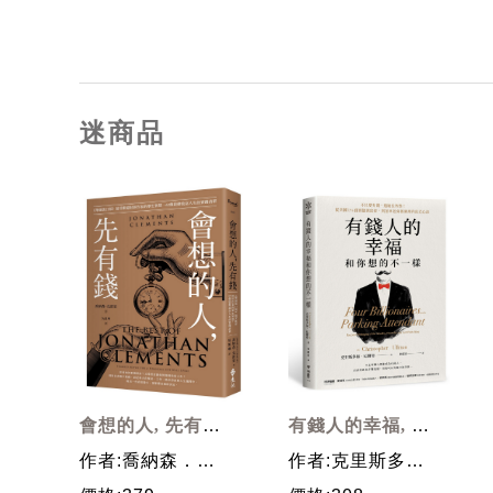
迷商品
會想的人, 先有錢:
有錢人的幸福, 和
華爾街日報最受歡
你想的不一樣: 不
作者:喬納森．克
作者:克里斯多
迎財經作家的畢生
只變有錢, 還能長
雷蒙
福．厄爾曼