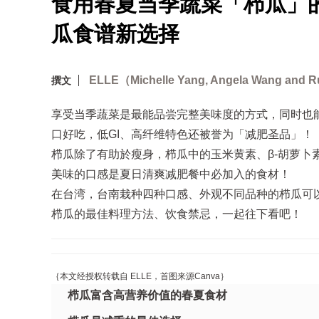
食用春夏当季蔬菜「栉瓜」
瓜食谱新选择
ELLE（Michelle Yang, Angela Wang and 
撰文
享受当季蔬菜是最能品尝完整美味度的方式，同时也
口好吃，低GI、高纤维特色还被誉为「减肥圣品」！
栉瓜除了有助於瘦身，栉瓜中的玉米黄素、β-胡萝
美味的口感是夏日清爽减肥餐中必加入的食材！
在台湾，台南栽种四种口感、外观不同品种的栉瓜可
栉瓜的最佳料理方法、饮食禁忌，一起往下看吧！
｛本文经授权转载自 ELLE，首图来源Canva｝
栉瓜富含高营养价值的春夏食材