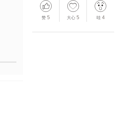
5
5
4
赞
大心
哇