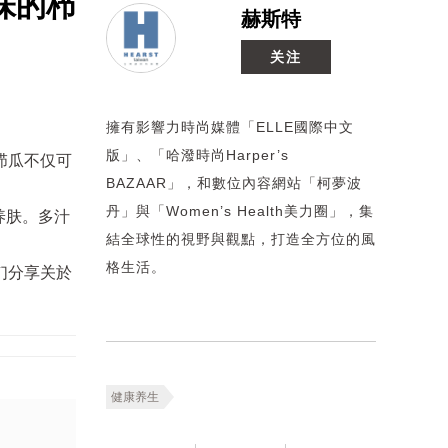
味的栉
赫斯特
关注
擁有影響力時尚媒體「ELLE國際中文
版」、「哈潑時尚Harper’s
栉瓜不仅可
BAZAAR」，和數位內容網站「柯夢波
丹」與「Women’s Health美力圈」，集
养肤。多汁
結全球性的視野與觀點，打造全方位的風
格生活。
们分享关於
健康养生