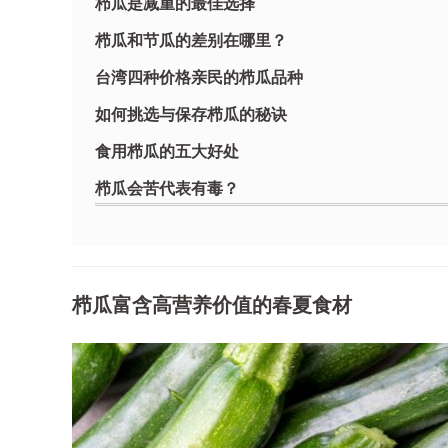
栉瓜是减重的最佳选择
栉瓜和节瓜的差别在哪里？
台湾四种价格亲民的栉瓜品种
如何挑选与保存栉瓜的秘诀
食用栉瓜的五大好处
栉瓜会苦代表有毒？
食用栉瓜的禁忌
栉瓜最佳料理方式
常见的美味栉瓜食谱推荐
栉瓜富含高营养价值的春夏食材