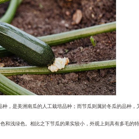
品种，是美洲南瓜的人工栽培品种；而节瓜则属於冬瓜的品种，
绿色和浅绿色。相比之下节瓜的果实较小，外观上则具有多毛的