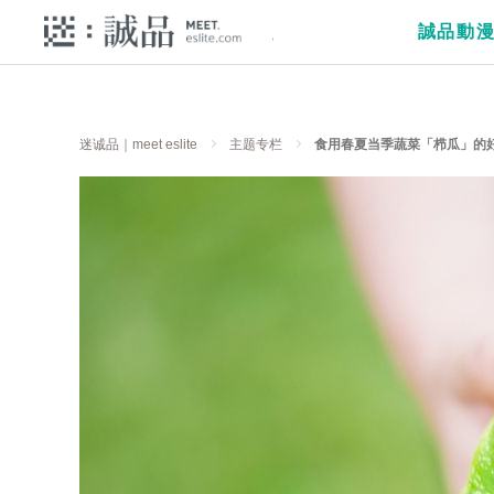
誠品動
迷诚品｜meet eslite
主题专栏
食用春夏当季蔬菜「栉瓜」的