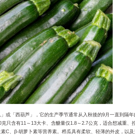
夏南瓜」或「西葫芦」，它的生产季节通常从入秋後的9月一直到隔年
克只含有11～13大卡、含醣量仅1.8～2.7公克，适合想减重、
素C、β-胡萝卜素等营养素。栉瓜具有柔软、轻薄的外皮，以及