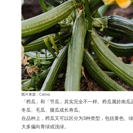
图片来源：Canva
「栉瓜」和「节瓜」其实完全不一样。栉瓜属於南瓜
冬瓜、毛瓜、腿瓜或长寿瓜。
在品种上，栉瓜又可以区分为3种类型，包括黄色、
大多偏向青绿或浅绿。