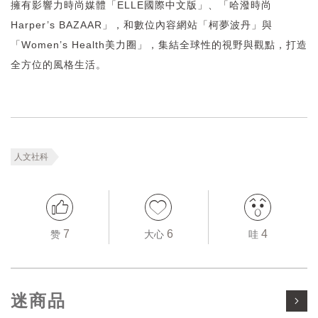
擁有影響力時尚媒體「ELLE國際中文版」、「哈潑時尚
Harper’s BAZAAR」，和數位內容網站「柯夢波丹」與
「Women’s Health美力圈」，集結全球性的視野與觀點，打造
全方位的風格生活。
人文社科
7
6
4
赞
大心
哇
迷商品