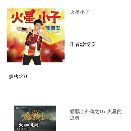
火星小子
作者:謝博安
價格:276
貓戰士外傳之II: 火星的
追尋