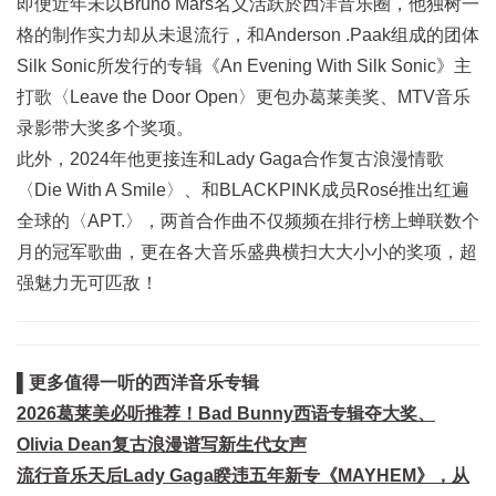
即便近年未以Bruno Mars名义活跃於西洋音乐圈，他独树一
格的制作实力却从未退流行，和Anderson .Paak组成的团体
Silk Sonic所发行的专辑《An Evening With Silk Sonic》主
打歌〈Leave the Door Open〉更包办葛莱美奖、MTV音乐
录影带大奖多个奖项。
此外，2024年他更接连和Lady Gaga合作复古浪漫情歌
〈Die With A Smile〉、和BLACKPINK成员Rosé推出红遍
全球的〈APT.〉，两首合作曲不仅频频在排行榜上蝉联数个
月的冠军歌曲，更在各大音乐盛典横扫大大小小的奖项，超
强魅力无可匹敌！
▌更多值得一听的西洋音乐专辑
2026葛莱美必听推荐！Bad Bunny西语专辑夺大奖、
Olivia Dean复古浪漫谱写新生代女声
流行音乐天后Lady Gaga睽违五年新专《MAYHEM》，从