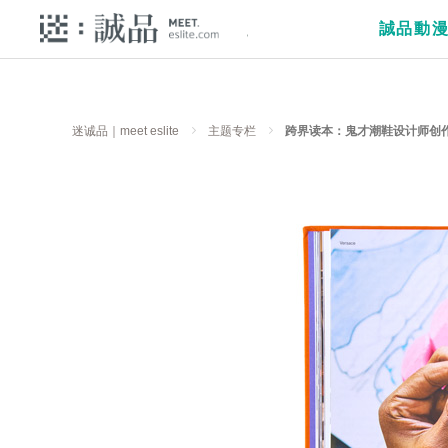
誠品動
迷诚品｜meet eslite
主题专栏
跨界读本：鬼才潮鞋设计师创作精华──S