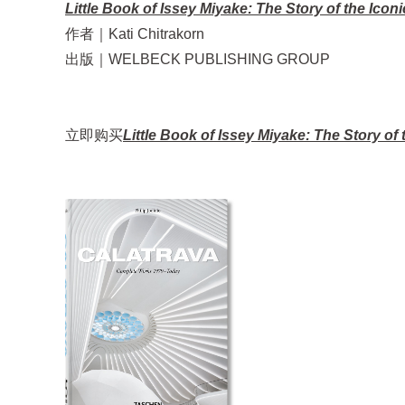
Little Book of Issey Miyake: The Story of the Ico
作者｜Kati Chitrakorn
出版｜WELBECK PUBLISHING GROUP
立即购买
Little Book of Issey Miyake: The Story of