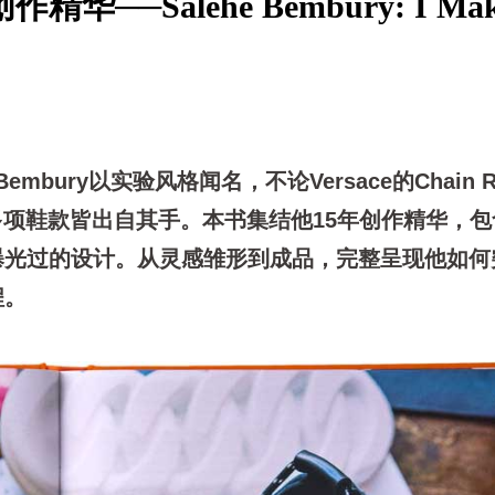
─Salehe Bembury: I Mak
bury以实验风格闻名，不论Versace的Chain Rea
nce多项鞋款皆出自其手。本书集结他15年创作精华，
曝光过的设计。从灵感雏形到成品，完整呈现他如何
程。