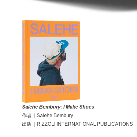
Salehe Bembury: I Make Shoes
作者｜Salehe Bembury
出版｜RIZZOLI INTERNATIONAL PUBLICATIONS