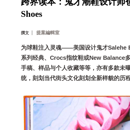
跨界读本：鬼才潮鞋设计师创作精华─
Shoes
提案編輯室
撰文
为球鞋注入灵魂——美国设计鬼才Salehe Bem
系列经典、Crocs指纹鞋或New Bala
手稿、样品与个人收藏等等，亦有多款未
统，刻划当代街头文化刻划全新样貌的历