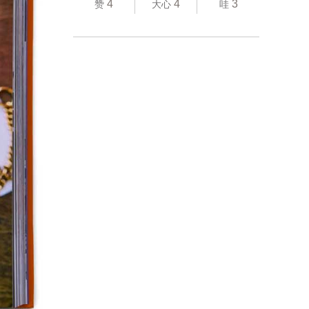
4
4
3
赞
大心
哇