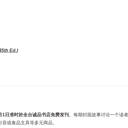
5th Ed.)
月1日准时於全台诚品书店免费发刊
。每期封面故事讨论一个读
影音或食品文具等多元商品。