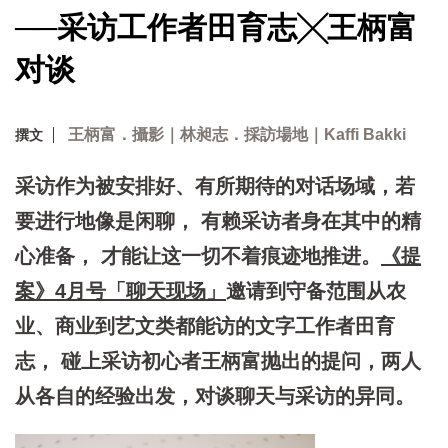
──采访工作者田育志╳王柄富
对谈
王柄富．攝影｜林昶志．採訪場地｜Kaffi Bakki
撰文
采访作为被安排好、有所期待的对话场域，若
要进行地像是闲聊， 有赖采访者身在其中的精
心准备， 才能让这一切不着痕迹地推进。
《提
案》4月号「聊天现场」
邀请到
守备范围从农
业、商业到艺文类都能访的文字工作者田育
志， 碰上采访初心者王柄富抛出的提问，两人
从各自的经验出发，对谈聊天与采访的异同。