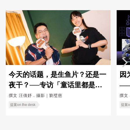
今天的话题，是生鱼片？还是一
因
夜干？──专访「童话里都是骗
—
人的」
Ka
撰文
汪倩妤．攝影｜劉璧慈
撰文
提案on the desk
提案on