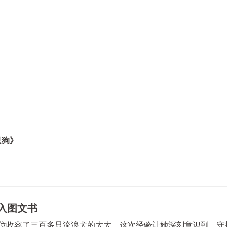
只狗》
入图文书
一位收容了三百多只流浪犬的太太。这次经验让她深刻意识到，守