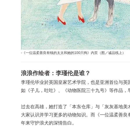
-《一位温柔善良有钱的太太和她的100只狗》内页（图／
诚品线上
）
浪浪作绘者：李瑾伦是谁？
李瑾伦毕业於英国皇家艺术学院，也是亚洲首位与英国独立
如《子儿，吐吐》、《动物医院三十九号》等作品，
过去在高雄，她打造了「本东仓库」与「灰灰基地美
大家认识并学习更多的动物知识。而《一位温柔善良有
年来守护浪犬的深情告白。