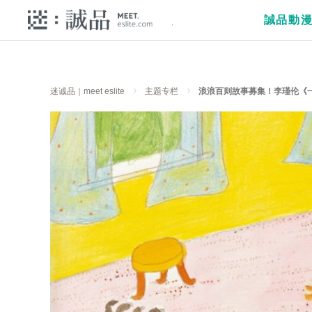
誠品動
迷诚品｜meet eslite
主题专栏
浪浪百则故事募集！李瑾伦《一