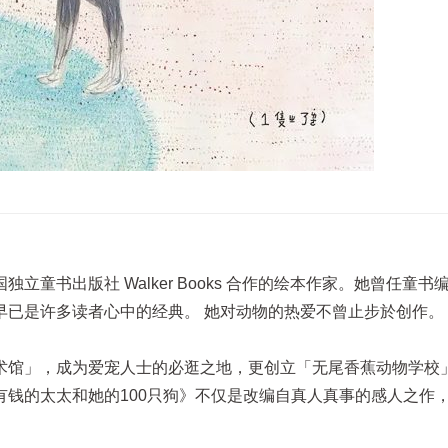
童书出版社 Walker Books 合作的绘本作家。她曾任童书
早已是许多读者心中的经典。 她对动物的热爱不曾止步於创作。
术馆」，成为爱宠人士的必逛之地，更创立「无尾香蕉动物学校
钱的太太和她的100只狗》不仅是改编自真人真事的感人之作