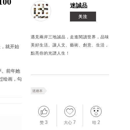
00
迷誠品
关注
遇見兩岸三地誠品，走進閱讀世界，品味
美好生活。讓人文、藝術、創意、生活，
後，就开始
點亮你的光譜人生！
评。前年她
过绘画，勾
迷繪本
3
7
2
赞
大心
哇