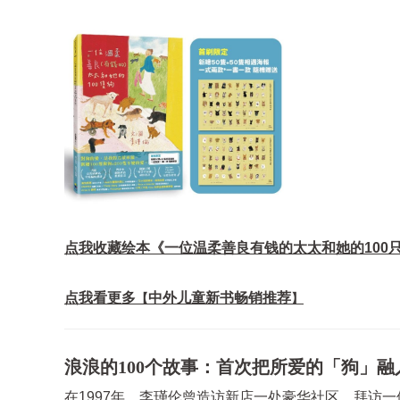
点我收藏绘本《一位温柔善良有钱的太太和她的100
点我看更多
中外儿童新书畅销推荐
【
】
浪浪的100个故事：首次把所爱的「狗」融
在1997年，李瑾伦曾造访新店一处豪华社区，拜访