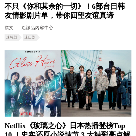
不只《你和其余的一切》！6部台日韩
友情影剧片单，带你回望友谊真谛
撰文
迷誠品內容中心
迷韩剧
迷日剧
Netflix《玻璃之心》日本热播登榜Top
10 ！忠实还原小说情节 3 大精彩亮点解