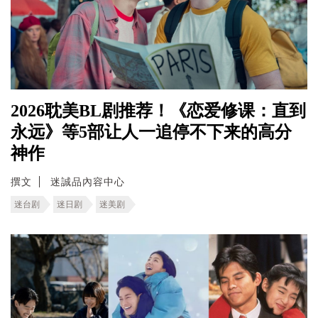
2026耽美BL剧推荐！《恋爱修课：直到
永远》等5部让人一追停不下来的高分
神作
撰文
迷誠品內容中心
迷台剧
迷日剧
迷美剧