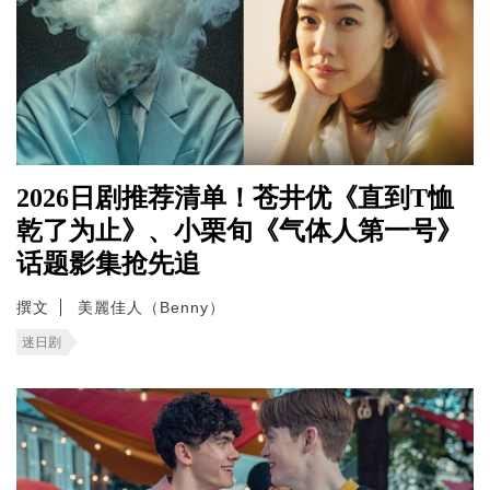
2026日剧推荐清单！苍井优《直到T恤
乾了为止》、小栗旬《气体人第一号》
话题影集抢先追
撰文
美麗佳人（Benny）
迷日剧