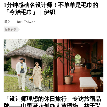
1分钟感动名设计师！不单单是毛巾的
「今治毛巾」｜伊织
撰文
Iori Taiwan
品牌故事
「设计师理想的休日旅行」专访旅宿品
牌——山里莳花创办人黄琇梅、林千弘