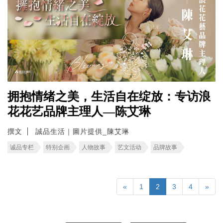
拥抱情绪之美，生活自在绽放：专访浪
花花艺品牌主理人—陈艾琳
撰文
誠品生活｜圖片提供_陳艾琳
诚品专栏
特别企画
人物故事
艺文活动
品牌故事
«
1
2
3
4
»