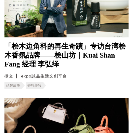
「桧木边角料的再生奇蹟」专访台湾桧
木香氛品牌——桧山坊｜Kuai Shan
Fang 经理 李弘绎
撰文
expo誠品生活文創平台
品牌故事
香氛美容