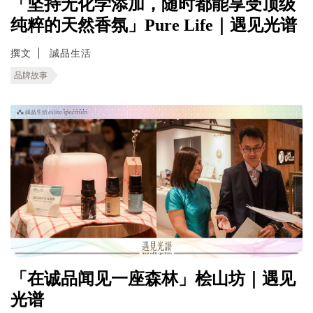
「坚持无化学添加，随时都能享受顶级
纯粹的天然香氛」Pure Life｜遇见光谱
撰文
誠品生活
品牌故事
「在诚品闻见一座森林」桧山坊｜遇见
光谱