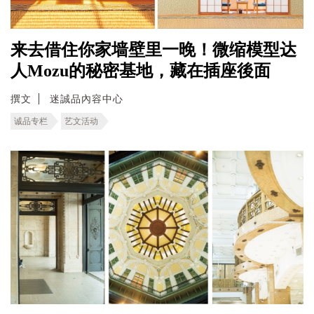
来去借住你家墙壁里一晚！微缩模型达
人Mozu的秘密基地，藏在插座後面
撰文
迷誠品內容中心
诚品专栏
艺文活动