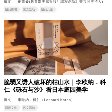
撰文
劉惠媛(教育部美感與設計課程創新計畫共同主持人)
诚品选书
艺文活动
诚品儿童
脆弱又诱人破坏的枯山水｜李欧纳．科
仁《砾石与沙》看日本庭园美学
撰文
李歐納．科仁（Leonard Koren）
阅读文化
艺文活动