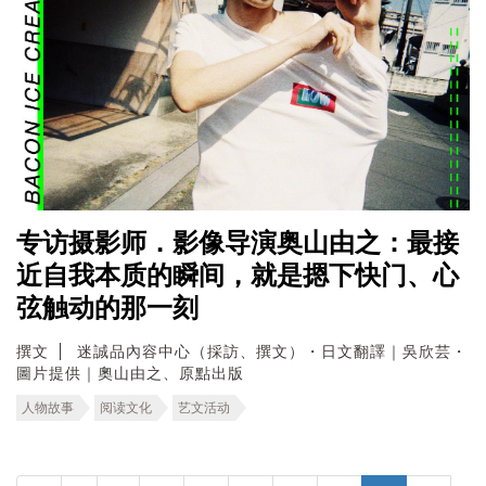
专访摄影师．影像导演奥山由之：最接
近自我本质的瞬间，就是摁下快门、心
弦触动的那一刻
撰文
迷誠品內容中心（採訪、撰文）・日文翻譯｜吳欣芸・
圖片提供｜奧山由之、原點出版
人物故事
阅读文化
艺文活动