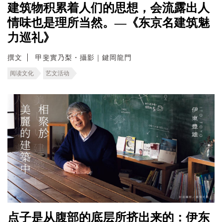
建筑物积累着人们的思想，会流露出人
情味也是理所当然。—《东京名建筑魅
力巡礼》
撰文
甲斐實乃梨・攝影｜鍵岡龍門
阅读文化
艺文活动
点子是从腹部的底层所挤出来的：伊东