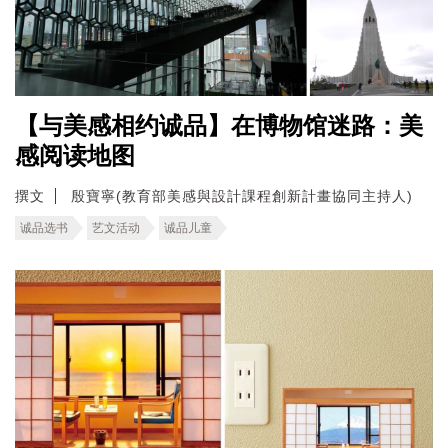
【与美感相约诚品】在博物馆迷路：美
感阅读地图
撰文
殷寶寧(教育部美感與設計課程創新計畫協同主持人)
诚品选书
艺文活动
诚品儿童