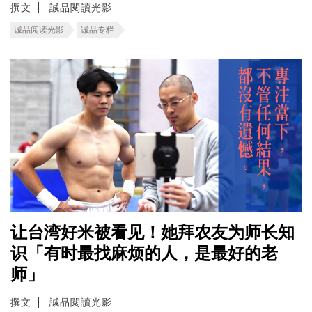
撰文
誠品閱讀光影
诚品阅读光影
诚品专栏
让台湾好米被看见！她拜农友为师长知
识「有时最找麻烦的人，是最好的老
师」
撰文
誠品閱讀光影