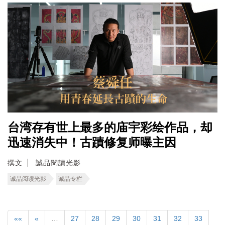
台湾存有世上最多的庙宇彩绘作品，却
迅速消失中！古蹟修复师曝主因
撰文
誠品閱讀光影
诚品阅读光影
诚品专栏
««
«
…
27
28
29
30
31
32
33