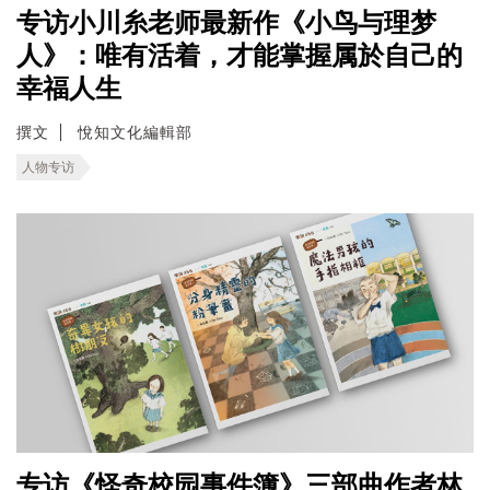
专访小川糸老师最新作《小鸟与理梦
人》：唯有活着，才能掌握属於自己的
幸福人生
撰文
悅知文化編輯部
人物专访
专访《怪奇校园事件簿》三部曲作者林