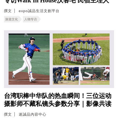
专访Walk In House沃客宅 民宿主理人
撰文
expo誠品生活文創平台
旅遊文化
人物专访
台湾职棒中华队的热血瞬间！三位运动
摄影师不藏私镜头参数分享｜影像共读
撰文
迷誠品內容中心