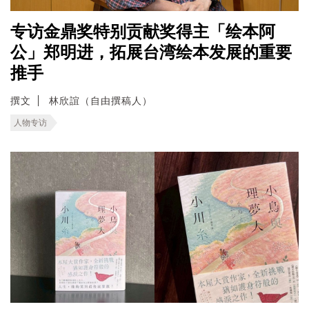
专访金鼎奖特别贡献奖得主「绘本阿
公」郑明进，拓展台湾绘本发展的重要
推手
撰文
林欣誼（自由撰稿人）
人物专访