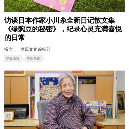
访谈日本作家小川糸全新日记散文集
《绿豌豆的秘密》，纪录心灵充满喜悦
的日常
撰文
皇冠文化編輯部
华文阅读
作家专访