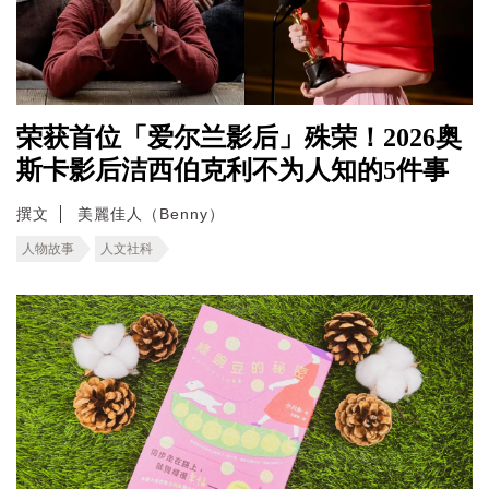
荣获首位「爱尔兰影后」殊荣！2026奥
斯卡影后洁西伯克利不为人知的5件事
撰文
美麗佳人（Benny）
人物故事
人文社科