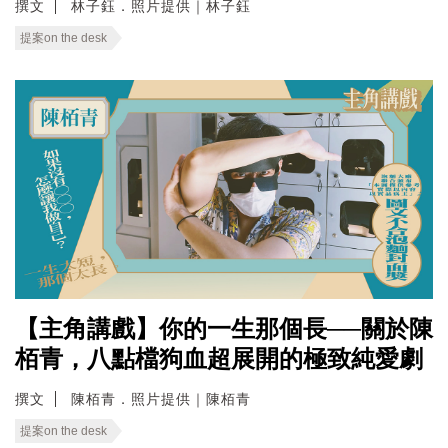
撰文
林子鈺．照片提供｜林子鈺
提案on the desk
【主角講戲】你的一生那個長──關於陳
栢青，八點檔狗血超展開的極致純愛劇
撰文
陳栢青．照片提供｜陳栢青
提案on the desk