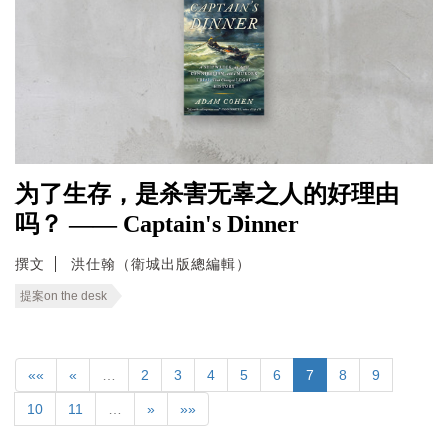
为了生存，是杀害无辜之人的好理由
吗？ —— Captain's Dinner
撰文
洪仕翰（衛城出版總編輯）
提案on the desk
««
«
…
2
3
4
5
6
7
8
9
10
11
…
»
»»