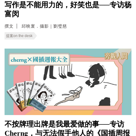
写作是不能用力的，好笑也是──专访杨
富闵
撰文
邱映寰．攝影｜劉璧慈
提案on the desk
不按牌理出牌是我最爱做的事──专访
Cherng，与无法假手他人的《国插周报