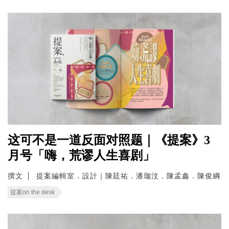
这可不是一道反面对照题｜《提案》3
月号「嗨，荒谬人生喜剧」
撰文
提案編輯室．設計｜陳廷祐．潘珈汶．陳孟鑫．陳俊綱
提案on the desk