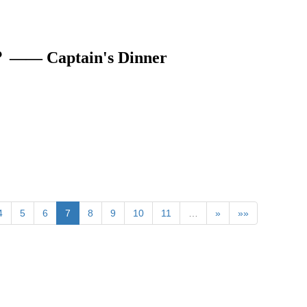
ptain's Dinner
4
5
6
7
8
9
10
11
…
»
»»