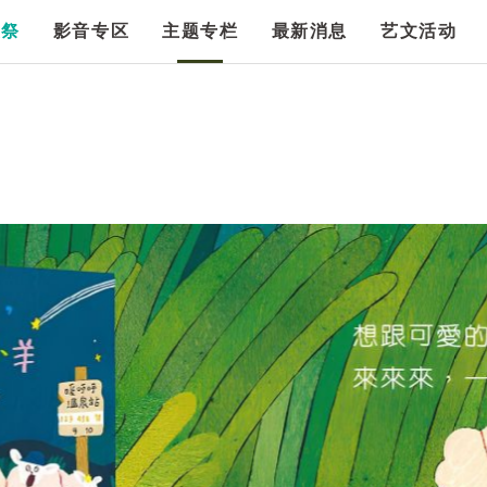
漫祭
影音专区
主题专栏
最新消息
艺文活动