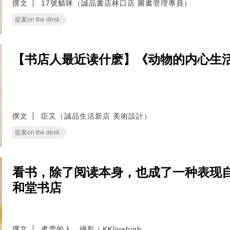
撰文
17號貓咪（誠品書店林口店 圖書管理專員）
提案on the desk
【书店人最近读什麽】《动物的内心生
撰文
臣又（誠品生活新店 美術設計）
提案on the desk
看书，除了阅读本身，也成了一种表现
和堂书店
撰文
煮雪的人．攝影｜KKlivehigh