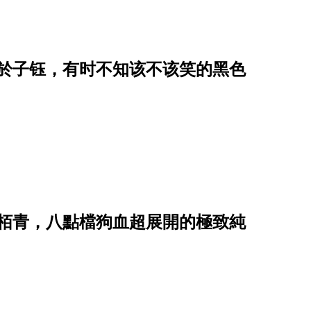
关於子钰，有时不知该不该笑的黑色
陳栢青，八點檔狗血超展開的極致純