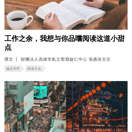
工作之余，我想与你品嚐阅读这道小甜
点
撰文
財團法人高雄市私立聖淵啟仁中心 張惠珍主任
诚品专栏
阅读文化