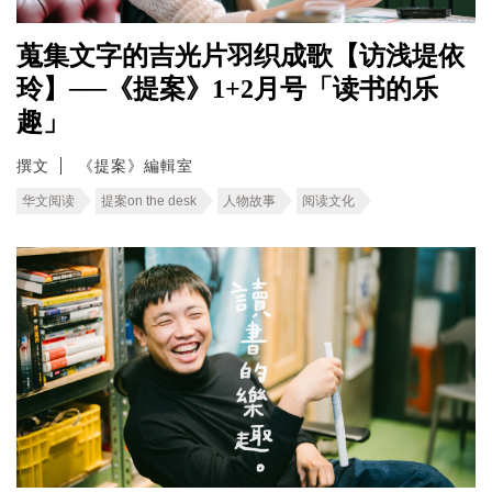
蒐集文字的吉光片羽织成歌【访浅堤依
玲】──《提案》1+2月号「读书的乐
趣」
撰文
《提案》編輯室
华文阅读
提案on the desk
人物故事
阅读文化