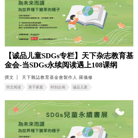
【诚品儿童SDGs专栏】天下杂志教育基
金会-当SDGs永续阅读遇上108课纲
撰文
天下雜誌教育基金會製作人 羅儀修
华文阅读
亲子家庭
特别企画
诚品儿童