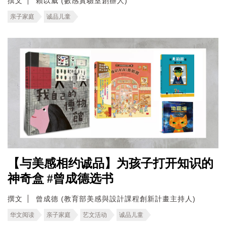
撰文
賴以威 (數感實驗室創辦人)
亲子家庭
诚品儿童
【与美感相约诚品】为孩子打开知识的
神奇盒 #曾成德选书
撰文
曾成德 (教育部美感與設計課程創新計畫主持人)
华文阅读
亲子家庭
艺文活动
诚品儿童