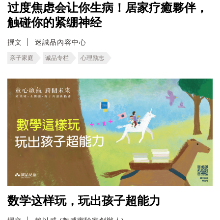
过度焦虑会让你生病！居家疗癒夥伴，
触碰你的紧绷神经
撰文
迷誠品內容中心
亲子家庭
诚品专栏
心理励志
数学这样玩，玩出孩子超能力