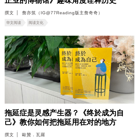
正业的博物馆》趣味角度诠释历史
撰文
詹亦筑（IG@77Reading版主詹奇奇）
华文阅读
阅读文化
拖延症是灵感产生器？《终於成为自
己》教你如何把拖延用在对的地方
撰文
歐贊．瓦羅