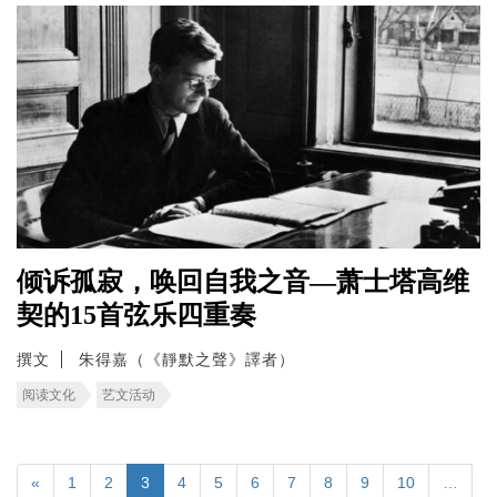
倾诉孤寂，唤回自我之音—萧士塔高维
契的15首弦乐四重奏
撰文
朱得嘉（《靜默之聲》譯者）
阅读文化
艺文活动
«
1
2
3
4
5
6
7
8
9
10
…