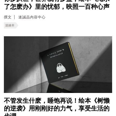
了怎麽办》里的忧郁，映照一百种心声
撰文
迷誠品內容中心
迷繪本
不管发生什麽，睡饱再说！绘本《树懒
的逆袭》用刚刚好的力气，享受生活的