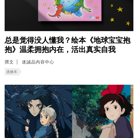
总是觉得没人懂我？绘本《地球宝宝抱
抱》温柔拥抱内在，活出真实自我
撰文
迷誠品內容中心
迷繪本