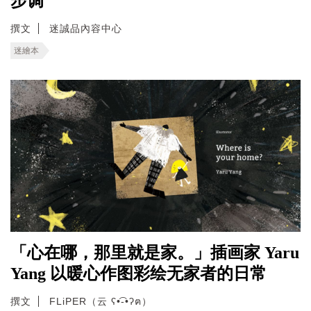
步调
撰文
迷誠品內容中心
迷繪本
「心在哪，那里就是家。」插画家 Yaru
Yang 以暖心作图彩绘无家者的日常
撰文
FLiPER（云 ʕ•͡-•ʔฅ）