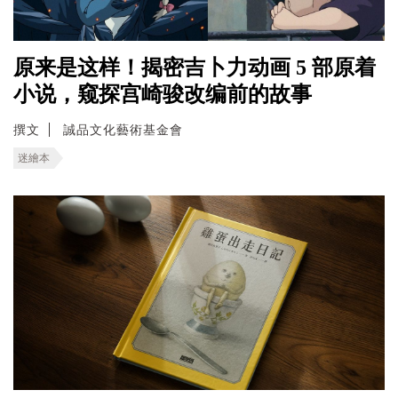
原来是这样！揭密吉卜力动画 5 部原着
小说，窥探宫崎骏改编前的故事
撰文
誠品文化藝術基金會
迷繪本