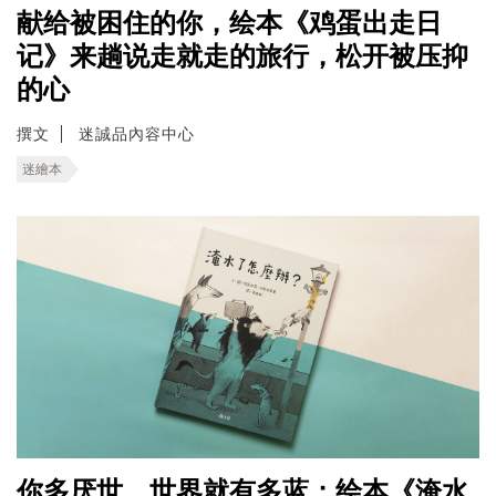
献给被困住的你，绘本《鸡蛋出走日
记》来趟说走就走的旅行，松开被压抑
的心
撰文
迷誠品內容中心
迷繪本
你多厌世，世界就有多蓝；绘本《淹水