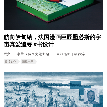
航向伊甸纳，法国漫画巨匠墨必斯的宇
宙真爱追寻 #书设计
撰文
李華（積木文化主編）・書籍攝影｜楊雅淳
阅读文化
编辑书房