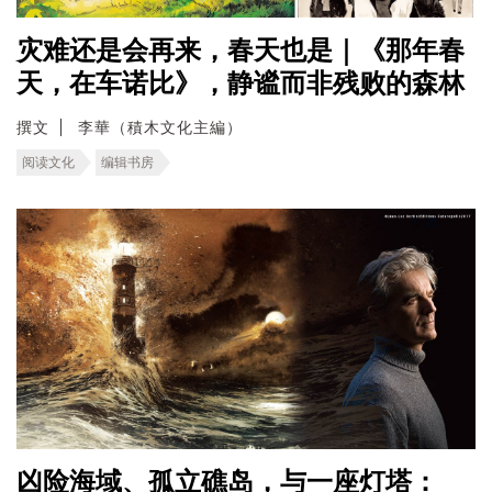
灾难还是会再来，春天也是｜《那年春
天，在车诺比》，静谧而非残败的森林
撰文
李華（積木文化主編）
阅读文化
编辑书房
凶险海域、孤立礁岛，与一座灯塔：