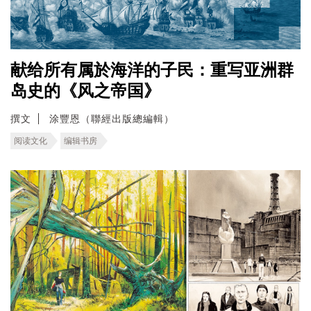
献给所有属於海洋的子民：重写亚洲群
岛史的《风之帝国》
撰文
涂豐恩（聯經出版總編輯）
阅读文化
编辑书房