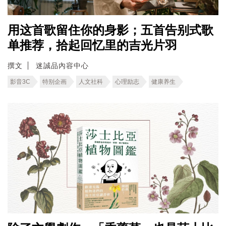
用这首歌留住你的身影；五首告别式歌
单推荐，拾起回忆里的吉光片羽
撰文
迷誠品內容中心
影音3C
特别企画
人文社科
心理励志
健康养生