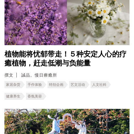
植物能将忧郁带走！５种安定人心的疗
癒植物，赶走低潮与负能量
撰文
誠品。慢日療癒所
家居杂货
手作体验
特别企画
艺文活动
人文社科
健康养生
香氛美容