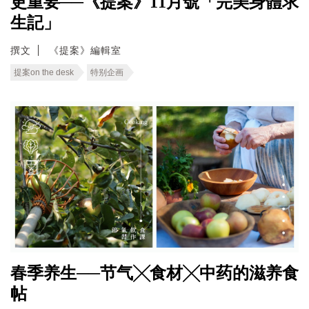
更重要──《提案》11月號「完美身體求
生記」
撰文
《提案》編輯室
提案on the desk
特别企画
春季养生──节气╳食材╳中药的滋养食
帖