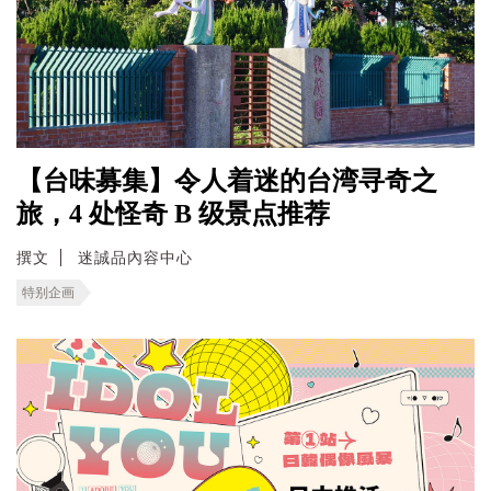
【台味募集】令人着迷的台湾寻奇之
旅，4 处怪奇 B 级景点推荐
撰文
迷誠品內容中心
特别企画