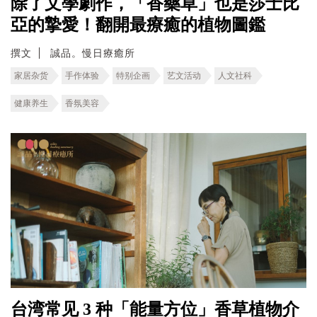
除了文學劇作，「香藥草」也是莎士比
亞的摯愛！翻開最療癒的植物圖鑑
撰文
誠品。慢日療癒所
家居杂货
手作体验
特别企画
艺文活动
人文社科
健康养生
香氛美容
台湾常见 3 种「能量方位」香草植物介