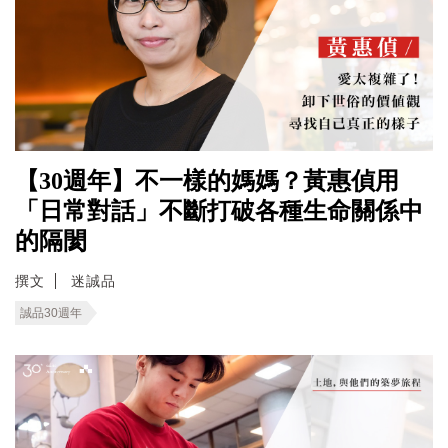
【30週年】不一樣的媽媽？黃惠偵用
「日常對話」不斷打破各種生命關係中
的隔閡
撰文
迷誠品
誠品30週年