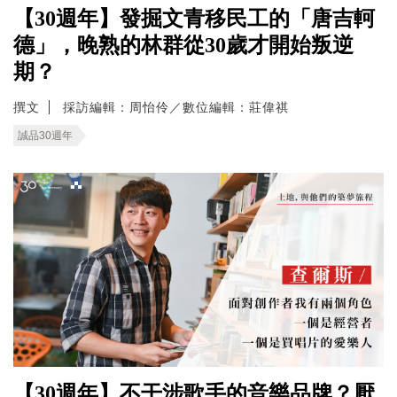
【30週年】發掘文青移民工的「唐吉軻
德」，晚熟的林群從30歲才開始叛逆
期？
撰文
採訪編輯：周怡伶／數位編輯：莊偉祺
誠品30週年
【30週年】不干涉歌手的音樂品牌？厭