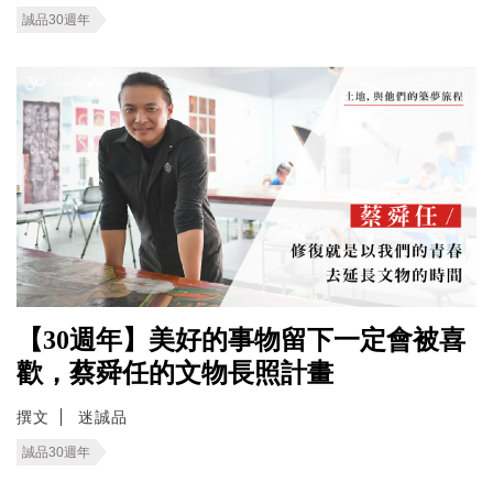
誠品30週年
【30週年】美好的事物留下一定會被喜
歡，蔡舜任的文物長照計畫
撰文
迷誠品
誠品30週年