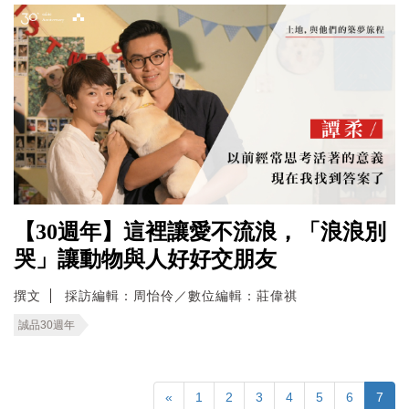
【30週年】這裡讓愛不流浪，「浪浪別
哭」讓動物與人好好交朋友
撰文
採訪編輯：周怡伶／數位編輯：莊偉祺
誠品30週年
«
1
2
3
4
5
6
7