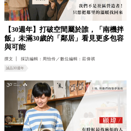
【30週年】打破空間屬於誰，「南機拌
飯」未滿30歲的「鄰居」看見更多包容
與可能
撰文
採訪編輯：周怡伶／數位編輯：莊偉祺
誠品30週年