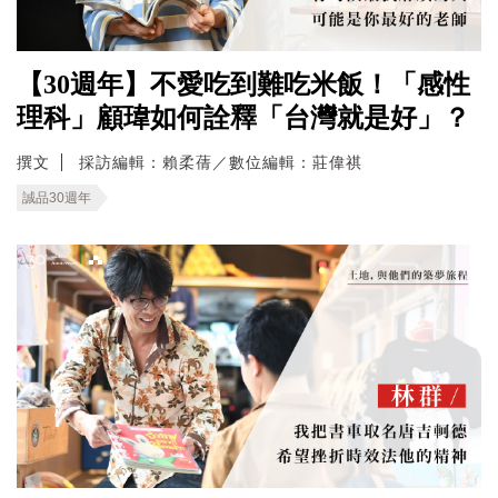
【30週年】不愛吃到難吃米飯！「感性
理科」顧瑋如何詮釋「台灣就是好」？
撰文
採訪編輯：賴柔蒨／數位編輯：莊偉祺
誠品30週年