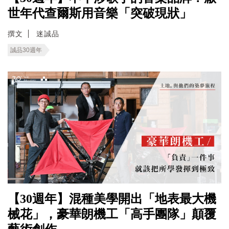
世年代查爾斯用音樂「突破現狀」
撰文
迷誠品
誠品30週年
【30週年】混種美學開出「地表最大機
械花」，豪華朗機工「高手團隊」顛覆