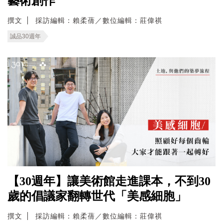
藝術創作
撰文
採訪編輯：賴柔蒨／數位編輯：莊偉祺
誠品30週年
【30週年】讓美術館走進課本，不到30
歲的倡議家翻轉世代「美感細胞」
撰文
採訪編輯：賴柔蒨／數位編輯：莊偉祺