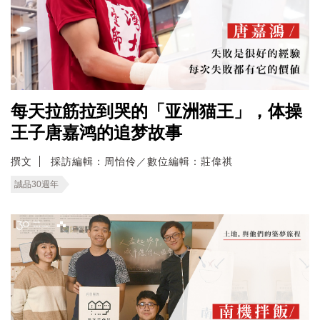
每天拉筋拉到哭的「亚洲猫王」，体操
王子唐嘉鸿的追梦故事
撰文
採訪編輯：周怡伶／數位編輯：莊偉祺
誠品30週年