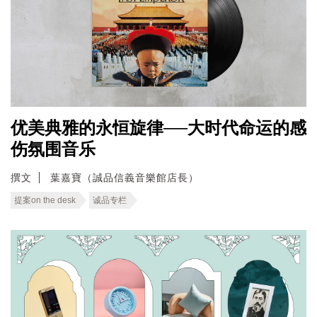
优美典雅的永恒旋律──大时代命运的感
伤氛围音乐
撰文
葉嘉寶（誠品信義音樂館店長）
提案on the desk
诚品专栏