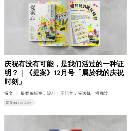
庆祝有没有可能，是我们活过的一种证
明？｜《提案》12月号「属於我的庆祝
时刻」
撰文
提案編輯室．設計｜王貽宣．張逸帆．潘珈汶
提案on the desk