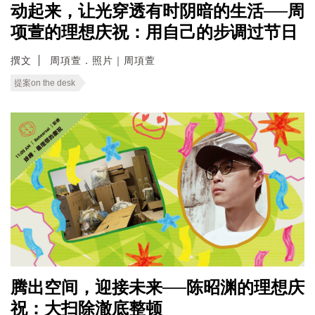
动起来，让光穿透有时阴暗的生活──周
项萱的理想庆祝：用自己的步调过节日
撰文
周項萱．照片｜周項萱
提案on the desk
腾出空间，迎接未来──陈昭渊的理想庆
祝：大扫除澈底整顿