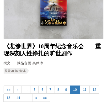
《悲惨世界》10周年纪念音乐会——重
现深刻人性挣扎的旷世剧作
撰文
誠品音樂 吳武璋
提案on the desk
««
«
…
5
6
7
8
9
10
11
12
13
14
…
»
»»