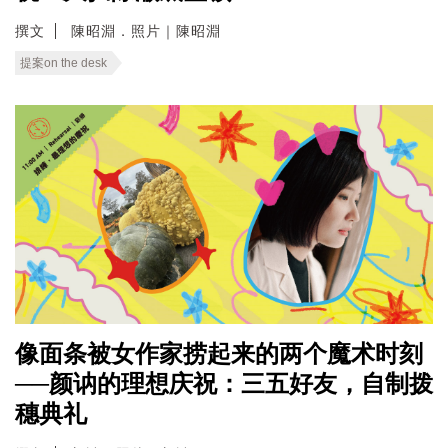
撰文
陳昭淵．照片｜陳昭淵
提案on the desk
像面条被女作家捞起来的两个魔术时刻
──颜讷的理想庆祝：三五好友，自制拨
穗典礼