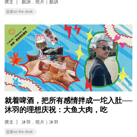
撰文
顏訥．照片｜顏訥
提案on the desk
就着啤酒，把所有感情拌成一坨入肚──
沐羽的理想庆祝：大鱼大肉，吃
撰文
沐羽．照片｜沐羽
提案on the desk