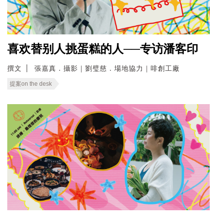
喜欢替别人挑蛋糕的人──专访潘客印
撰文
張嘉真．攝影｜劉璧慈．場地協力｜啡創工廠
提案on the desk