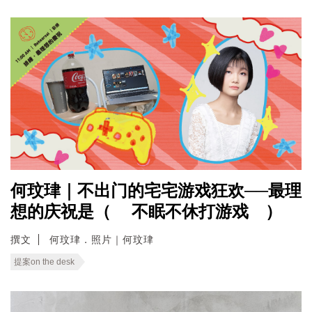
何玟珒｜不出门的宅宅游戏狂欢──最理
想的庆祝是（ 不眠不休打游戏 ）
撰文
何玟珒．照片｜何玟珒
提案on the desk