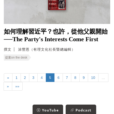
如何理解習近平？也許，從他父親開始
──The Party's Interests Come First
撰文
涂豐恩（有理文化社長暨總編輯）
提案on the desk
«
1
2
3
4
5
6
7
8
9
10
…
»
»»