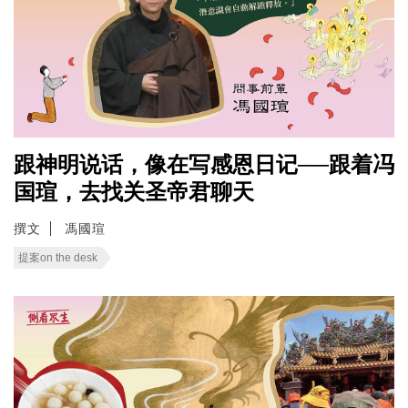
跟神明说话，像在写感恩日记──跟着冯
国瑄，去找关圣帝君聊天
撰文
馮國瑄
提案on the desk