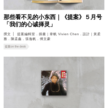
那些看不见的小东西｜《提案》５月号
「我们的心诚择灵」
撰文
提案編輯室．插畫｜韋帆 Vivien Chen．設計｜黃柔
雅．陳孟鑫．張逸帆．傅文豪
提案on the desk