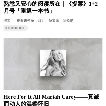
熟悉又安心的阅读所在｜《提案》1+2
月号「重返一本书」
撰文
提案編輯室．設計｜傅文豪．陳俊綱
提案on the desk
Here For It All Mariah Carey——真诚
而动人的温柔怀旧