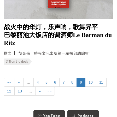
战火中的华灯，乐声响，歌舞昇平——
巴黎丽池大饭店的调酒师Le Barman du
Ritz
撰文
胡金倫（時報文化出版第一編輯部總編輯）
提案on the desk
««
«
…
4
5
6
7
8
9
10
11
12
13
…
»
»»