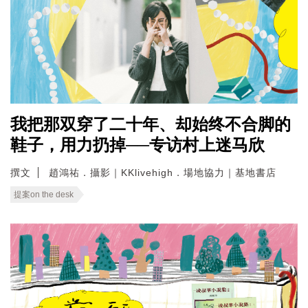
我把那双穿了二十年、却始终不合脚的
鞋子，用力扔掉──专访村上迷马欣
撰文
趙鴻祐．攝影｜KKlivehigh．場地協力｜基地書店
提案on the desk