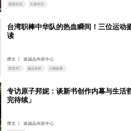
旅遊文化
人物专访
台湾职棒中华队的热血瞬间！三位运动
读
撰文
迷誠品內容中心
影音3C
诚品专栏
人物故事
专访原子邦妮：谈新书创作内幕与生活
完待续」
撰文
迷誠品內容中心