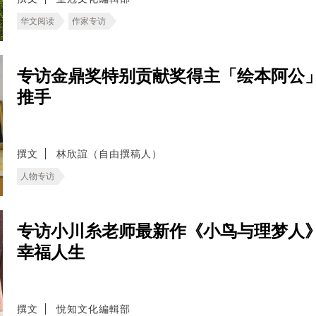
华文阅读
作家专访
专访金鼎奖特别贡献奖得主「绘本阿公
推手
撰文
林欣誼（自由撰稿人）
人物专访
专访小川糸老师最新作《小鸟与理梦人
幸福人生
撰文
悅知文化編輯部