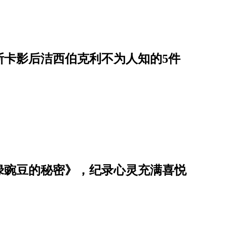
斯卡影后洁西伯克利不为人知的5件
绿豌豆的秘密》，纪录心灵充满喜悦