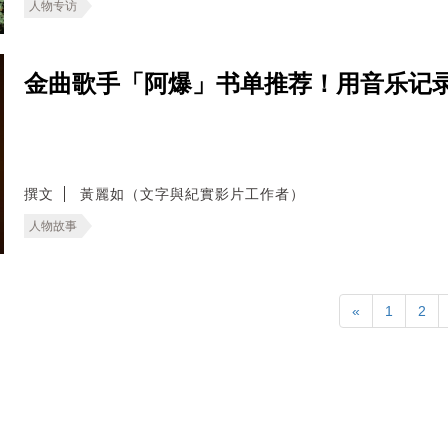
人物专访
金曲歌手「阿爆」书单推荐！用音乐记
撰文
黃麗如（文字與紀實影片工作者）
人物故事
«
1
2