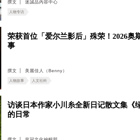
撰文
迷誠品內容中心
人物专访
荣获首位「爱尔兰影后」殊荣！2026奥
事
撰文
美麗佳人（Benny）
人物故事
人文社科
访谈日本作家小川糸全新日记散文集《
的日常
撰文
皇冠文化編輯部