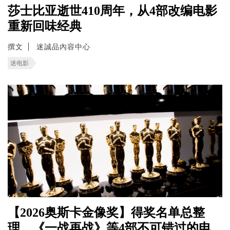
莎士比亚逝世410周年，从4部改编电影
重新回味经典
撰文
迷誠品內容中心
迷电影
【2026奥斯卡金像奖】得奖名单总整
理，《一战再战》等4部不可错过的电