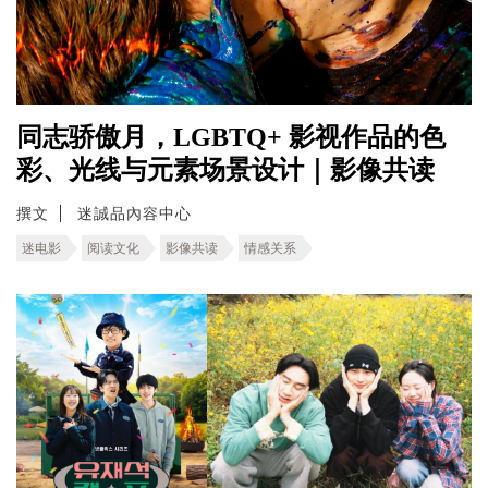
同志骄傲月，LGBTQ+ 影视作品的色
彩、光线与元素场景设计｜影像共读
撰文
迷誠品內容中心
迷电影
阅读文化
影像共读
情感关系