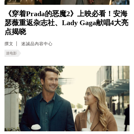
《穿着Prada的恶魔2》上映必看！安海
瑟薇重返杂志社、Lady Gaga献唱4大亮
点揭晓
撰文
迷誠品內容中心
迷电影