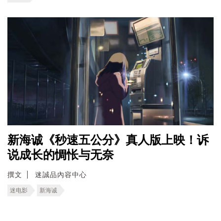
新海诚《秒速五公分》真人版上映！诉
说成长的惆怅与无奈
撰文
迷誠品內容中心
迷电影
新海诚