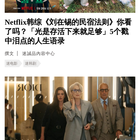
Netflix韩综《刘在锡的民宿法则》你看
了吗？「光是存活下来就足够」5个戳
中泪点的人生语录
撰文
迷誠品內容中心
迷电影
迷韩剧