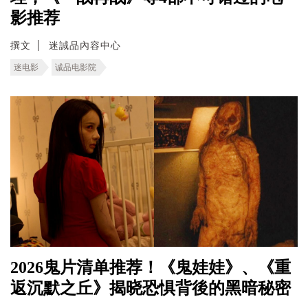
影推荐
撰文
迷誠品內容中心
迷电影
诚品电影院
2026鬼片清单推荐！《鬼娃娃》、《重
返沉默之丘》揭晓恐惧背後的黑暗秘密