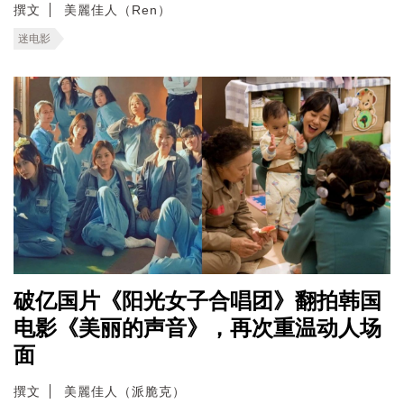
撰文
美麗佳人（Ren）
迷电影
破亿国片《阳光女子合唱团》翻拍韩国
电影《美丽的声音》，再次重温动人场
面
撰文
美麗佳人（派脆克）