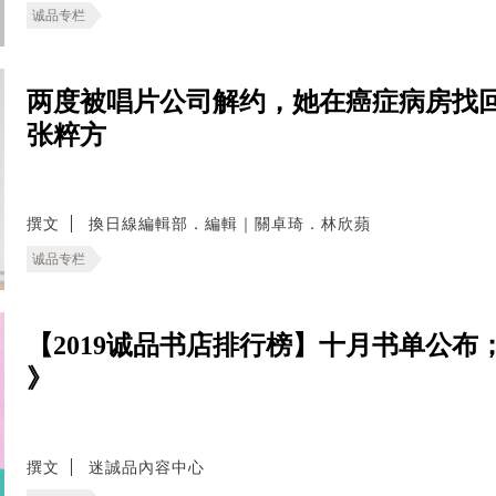
诚品专栏
两度被唱片公司解约，她在癌症病房找回追
张粹方
撰文
換日線編輯部．編輯｜關卓琦．林欣蘋
诚品专栏
【2019诚品书店排行榜】十月书单公
》
撰文
迷誠品內容中心