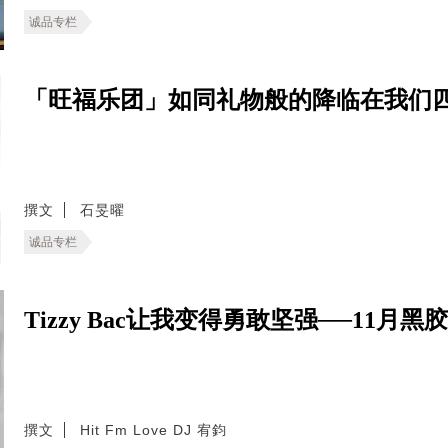
诚品专栏
「旺福乐团」如同礼物般的降临在我们
撰文
石旻曜
诚品专栏
Tizzy Bac让我变得勇敢坚强──11月黑胶
撰文
Hit Fm Love DJ 宥鈞