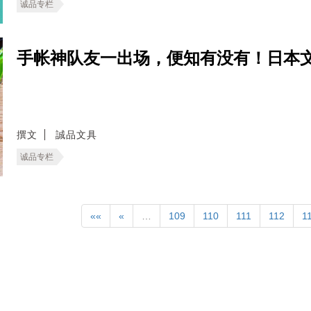
诚品专栏
手帐神队友一出场，便知有没有！日本
撰文
誠品文具
诚品专栏
««
«
…
109
110
111
112
1