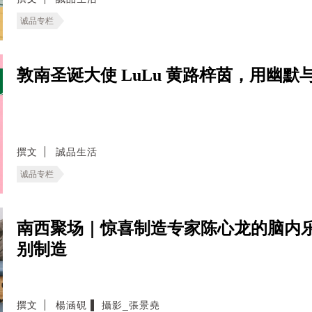
诚品专栏
敦南圣诞大使 LuLu 黄路梓茵，用幽
撰文
誠品生活
诚品专栏
南西聚场｜惊喜制造专家陈心龙的脑内
别制造
撰文
楊涵硯 ▌ 攝影_張景堯