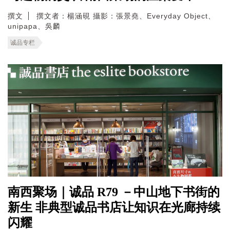
撰文
撰文者：楊涵硯 攝影：張景堯、Everyday Object、
unipapa、吳麟
诚品专栏
南西聚场｜诚品 R79 －中山地下书街的
新生 非典型诚品书店让知识在光廊持续
闪耀