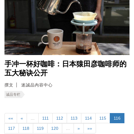
手冲一杯好咖啡：日本猿田彦咖啡师的
五大秘诀公开
撰文
迷誠品內容中心
诚品专栏
««
«
…
111
112
113
114
115
116
117
118
119
120
…
»
»»