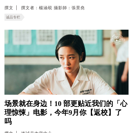
撰文
撰文者：楊涵硯 攝影師：張景堯
诚品专栏
场景就在身边！10 部更贴近我们的「心
理惊悚」电影，今年9月你【返校】了
吗