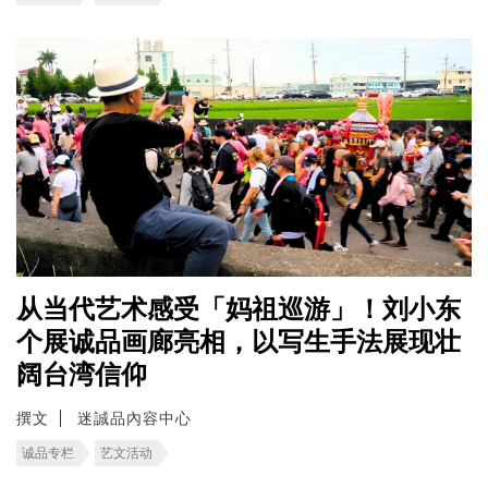
从当代艺术感受「妈祖巡游」！刘小东
个展诚品画廊亮相，以写生手法展现壮
阔台湾信仰
撰文
迷誠品內容中心
诚品专栏
艺文活动