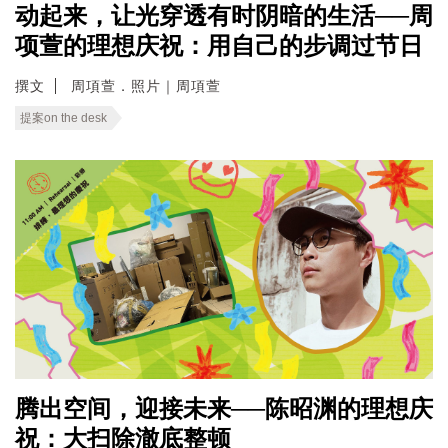
动起来，让光穿透有时阴暗的生活──周
项萱的理想庆祝：用自己的步调过节日
撰文
周項萱．照片｜周項萱
提案on the desk
腾出空间，迎接未来──陈昭渊的理想庆
祝：大扫除澈底整顿