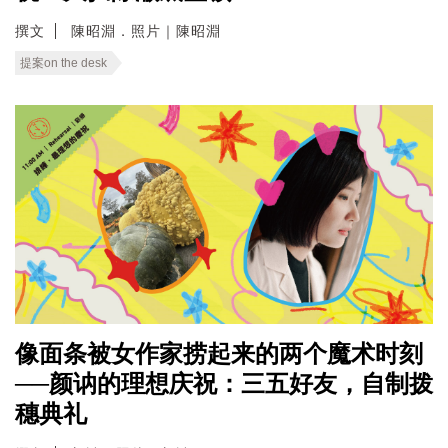
撰文
陳昭淵．照片｜陳昭淵
提案on the desk
像面条被女作家捞起来的两个魔术时刻
──颜讷的理想庆祝：三五好友，自制拨
穗典礼