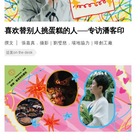
喜欢替别人挑蛋糕的人──专访潘客印
撰文
張嘉真．攝影｜劉璧慈．場地協力｜啡創工廠
提案on the desk