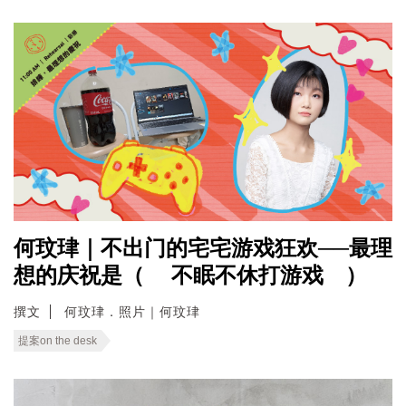
何玟珒｜不出门的宅宅游戏狂欢──最理
想的庆祝是（ 不眠不休打游戏 ）
撰文
何玟珒．照片｜何玟珒
提案on the desk