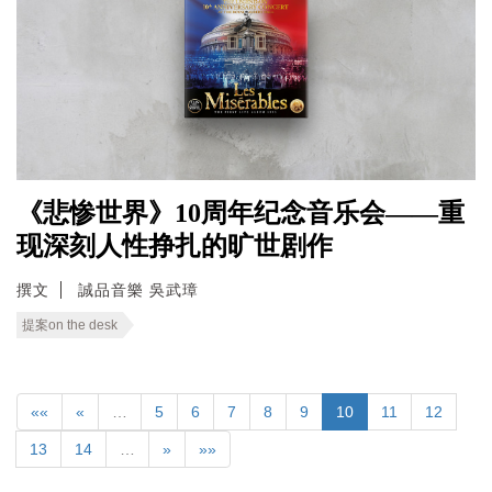
《悲惨世界》10周年纪念音乐会——重
现深刻人性挣扎的旷世剧作
撰文
誠品音樂 吳武璋
提案on the desk
««
«
…
5
6
7
8
9
10
11
12
13
14
…
»
»»