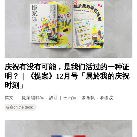
庆祝有没有可能，是我们活过的一种证
明？｜《提案》12月号「属於我的庆祝
时刻」
撰文
提案編輯室．設計｜王貽宣．張逸帆．潘珈汶
提案on the desk