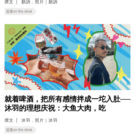
撰文
顏訥．照片｜顏訥
提案on the desk
就着啤酒，把所有感情拌成一坨入肚──
沐羽的理想庆祝：大鱼大肉，吃
撰文
沐羽．照片｜沐羽
提案on the desk