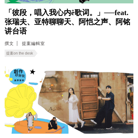
「彼段，唱入我心内ê歌词。」──feat.
张瑞夫、亚特聊聊天、阿恺之声、阿铭
讲台语
撰文
提案編輯室
提案on the desk