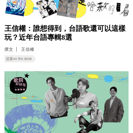
王信權：誰想得到，台語歌還可以這樣
玩？近年台語專輯8選
撰文
王信權
提案on the desk