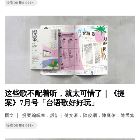
提案on the desk
这些歌不配着听，就太可惜了｜《提
案》7月号「台语歌好好玩」
撰文
提案編輯室．設計｜傅文豪．陳俊綱．陳庭佑．陳孟鑫
提案on the desk