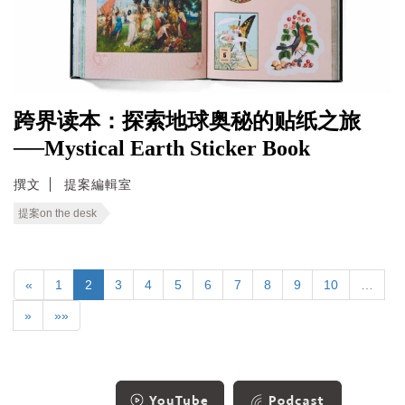
跨界读本：探索地球奥秘的贴纸之旅
──Mystical Earth Sticker Book
撰文
提案編輯室
提案on the desk
«
1
2
3
4
5
6
7
8
9
10
…
»
»»