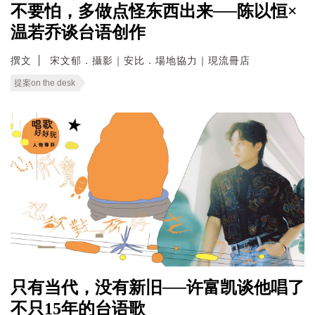
不要怕，多做点怪东西出来──陈以恒×
温若乔谈台语创作
撰文
宋文郁．攝影｜安比．場地協力｜現流冊店
提案on the desk
只有当代，没有新旧──许富凯谈他唱了
不只15年的台语歌