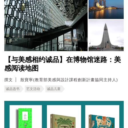
【与美感相约诚品】在博物馆迷路：美
感阅读地图
撰文
殷寶寧(教育部美感與設計課程創新計畫協同主持人)
诚品选书
艺文活动
诚品儿童