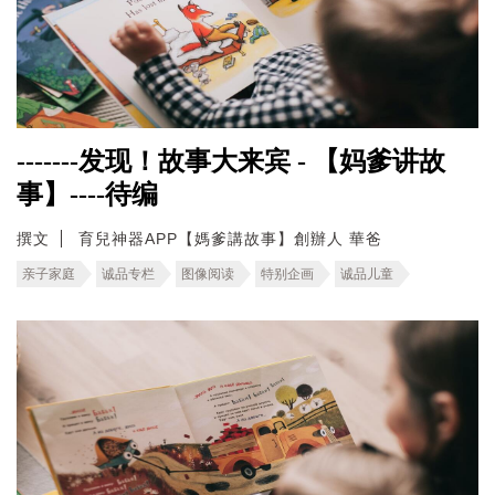
-------发现！故事大来宾 - 【妈爹讲故
事】----待编
撰文
育兒神器APP【媽爹講故事】創辦人 華爸
亲子家庭
诚品专栏
图像阅读
特别企画
诚品儿童