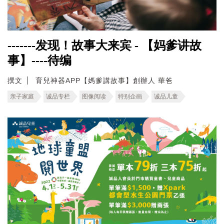
-------发现！故事大来宾 - 【妈爹讲故
事】----待编
撰文
育兒神器APP【媽爹講故事】創辦人 華爸
亲子家庭
诚品专栏
图像阅读
特别企画
诚品儿童