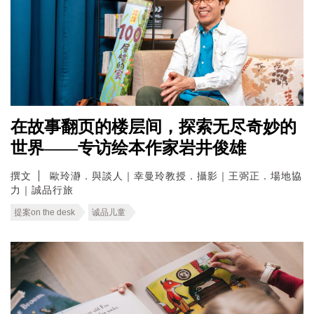
在故事翻页的楼层间，探索无尽奇妙的
世界——专访绘本作家岩井俊雄
撰文
歐玲瀞．與談人｜幸曼玲教授．攝影｜王弼正．場地協
力｜誠品行旅
提案on the desk
诚品儿童