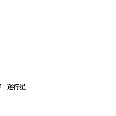
师｜迷行星