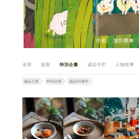
全部
提案
特別企畫
诚品专栏
人物故事
诚品儿童
特别企画
誠品30週年