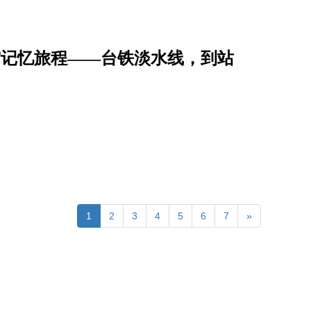
空记忆旅程――台铁淡水线，到站
1
2
3
4
5
6
7
»