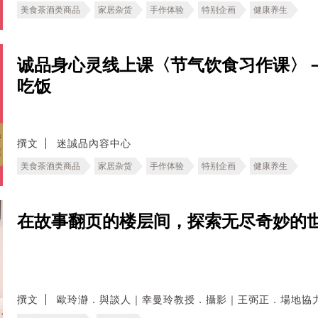
美食茶酒类商品
家居杂货
手作体验
特别企画
健康养生
诚品身心灵线上课〈节气饮食习作课〉
吃饭
撰文
迷誠品內容中心
美食茶酒类商品
家居杂货
手作体验
特别企画
健康养生
在故事翻页的楼层间，探索无尽奇妙的
撰文
歐玲瀞．與談人｜幸曼玲教授．攝影｜王弼正．場地協