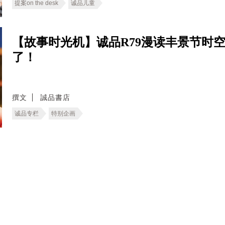
提案on the desk
诚品儿童
【故事时光机】诚品R79漫读丰景节时
了！
撰文
誠品書店
诚品专栏
特别企画