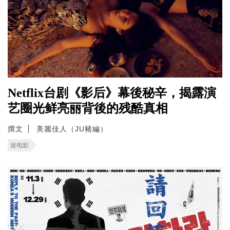
Netflix台剧《影后》幕後秘辛，揭露演
艺圈光鲜亮丽背後的残酷真相
撰文
美麗佳人（JU豬編）
迷电影