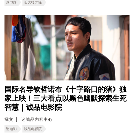
迷电影
长大後才懂
国际名导钦哲诺布《十字路口的猪》独
家上映！三大看点以黑色幽默探索生死
智慧｜诚品电影院
撰文
迷誠品內容中心
迷电影
诚品电影院