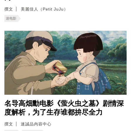
撰文
美麗佳人（Petit JuJu）
迷电影
名导高畑勳电影《萤火虫之墓》剧情深
度解析，为了生存谁都拚尽全力
撰文
迷誠品內容中心