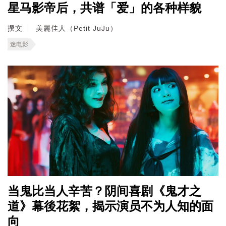
星马影帝后，共谱「爱」的各种样貌
撰文
美麗佳人（Petit JuJu）
迷电影
当鬼比当人辛苦？阴间喜剧《鬼才之
道》幕後花絮，揭示演员不为人知的面
向