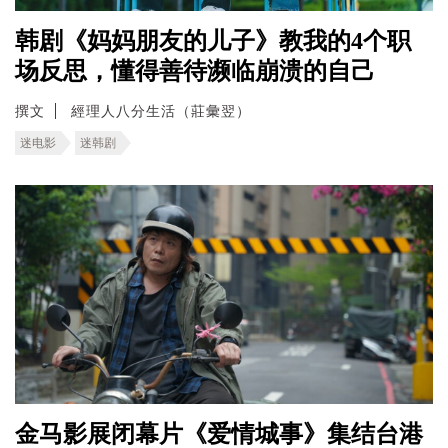
韩剧《妈妈朋友的儿子》教我的4个职
场反思，懂得善待濒临崩溃的自己
撰文
經理人八分生活（莊彙翌）
迷电影
迷韩剧
金马影展闭幕片《爱情城事》集结台港