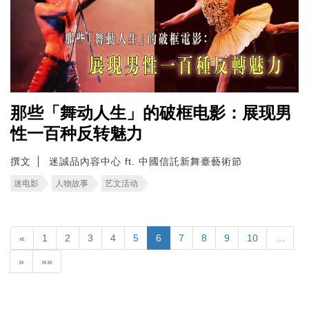
那些「舞动人生」的破框电影：展现男
性一百种反转魅力
撰文
迷誠品內容中心 ft. 中國信託新舞臺藝術節
迷电影
人物故事
艺文活动
«
1
2
3
4
5
6
7
8
9
10
…
»
»»