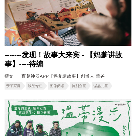
-------发现！故事大来宾 - 【妈爹讲故
事】----待编
撰文
育兒神器APP【媽爹講故事】創辦人 華爸
亲子家庭
诚品专栏
图像阅读
特别企画
诚品儿童