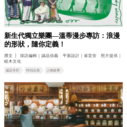
新生代獨立樂團—溫蒂漫步專訪：浪漫
的形狀，隨你定義！
撰文
採訪編輯｜誠品信義 平面設計｜崔芸安 照片提供｜
睦木文化
诚品专栏
特别企画
人物故事