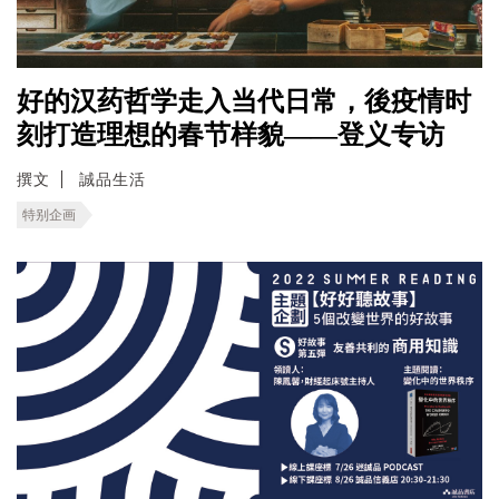
好的汉药哲学走入当代日常，後疫情时
刻打造理想的春节样貌——登义专访
撰文
誠品生活
特别企画