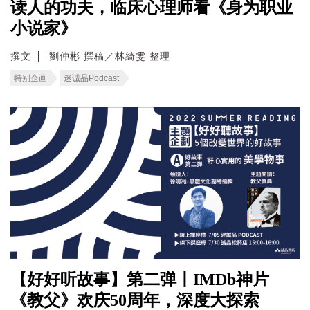
读人的功夫，临床心理师看《身为职业
小说家》
撰文
劉仲彬 撰稿／林綺雯 整理
特别企画
迷诚品Podcast
【好好听故事】第二弹丨IMDb神片
《教父》欢庆50周年，深度大探索