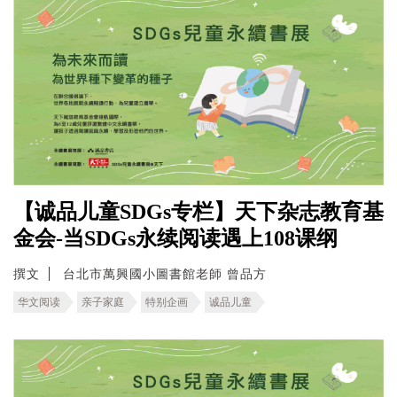
【诚品儿童SDGs专栏】天下杂志教育基
金会-当SDGs永续阅读遇上108课纲
撰文
台北市萬興國小圖書館老師 曾品方
华文阅读
亲子家庭
特别企画
诚品儿童