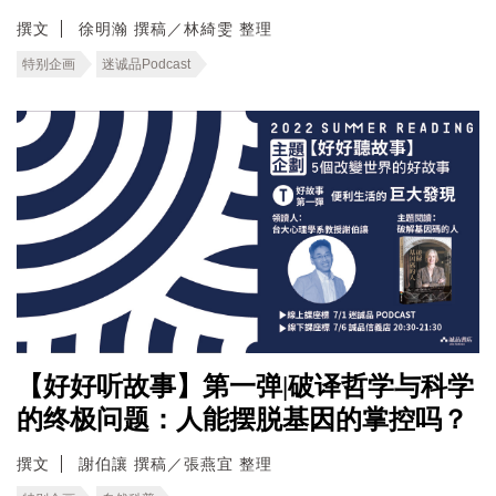
撰文
徐明瀚 撰稿／林綺雯 整理
特别企画
迷诚品Podcast
【好好听故事】第一弹|破译哲学与科学
的终极问题：人能摆脱基因的掌控吗？
撰文
謝伯讓 撰稿／張燕宜 整理