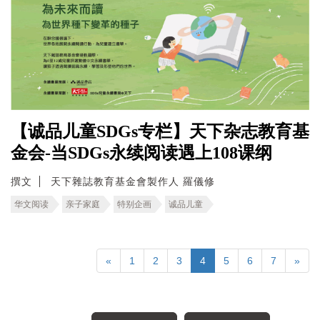
【诚品儿童SDGs专栏】天下杂志教育基
金会-当SDGs永续阅读遇上108课纲
撰文
天下雜誌教育基金會製作人 羅儀修
华文阅读
亲子家庭
特别企画
诚品儿童
«
1
2
3
4
5
6
7
»