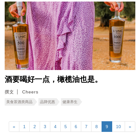
酒要喝好一点，橄榄油也是。
撰文
Cheers
美食茶酒类商品
品牌优惠
健康养生
«
1
2
3
4
5
6
7
8
9
10
»