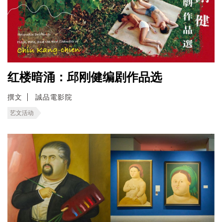
红楼暗涌：邱刚健编剧作品选
撰文
誠品電影院
艺文活动