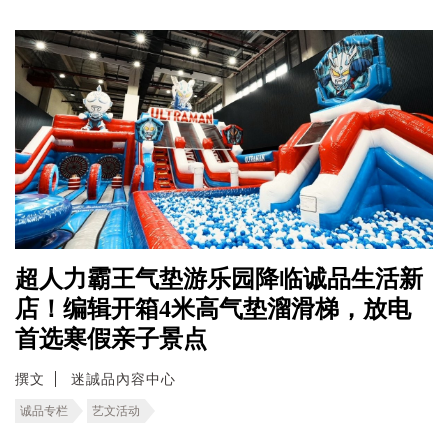
超人力霸王气垫游乐园降临诚品生活新
店！编辑开箱4米高气垫溜滑梯，放电
首选寒假亲子景点
撰文
迷誠品內容中心
诚品专栏
艺文活动