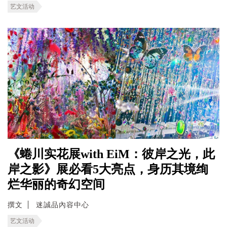
艺文活动
《蜷川实花展with EiM：彼岸之光，此
岸之影》展必看5大亮点，身历其境绚
烂华丽的奇幻空间
撰文
迷誠品內容中心
艺文活动