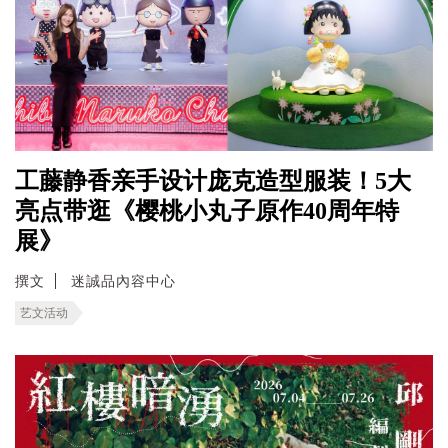
工藤静香亲手设计庞克造型服装！5大
亮点带逛《樱桃小丸子原作40周年特
展》
撰文
迷誠品內容中心
艺文活动