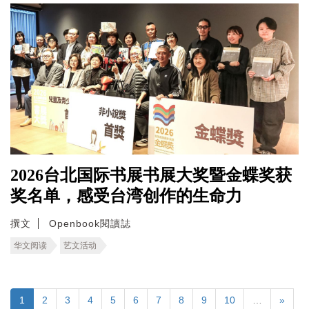
2026台北国际书展书展大奖暨金蝶奖获
奖名单，感受台湾创作的生命力
撰文
Openbook閱讀誌
华文阅读
艺文活动
1
2
3
4
5
6
7
8
9
10
…
»