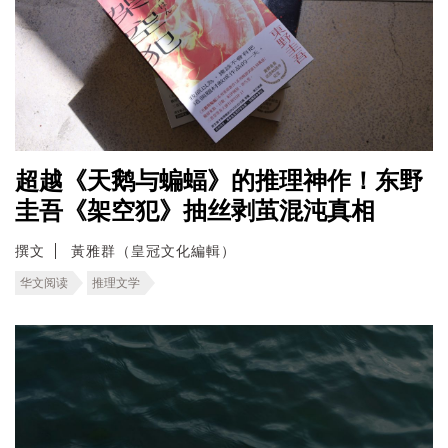
超越《天鹅与蝙蝠》的推理神作！东野
圭吾《架空犯》抽丝剥茧混沌真相
撰文
黃雅群（皇冠文化編輯）
华文阅读
推理文学