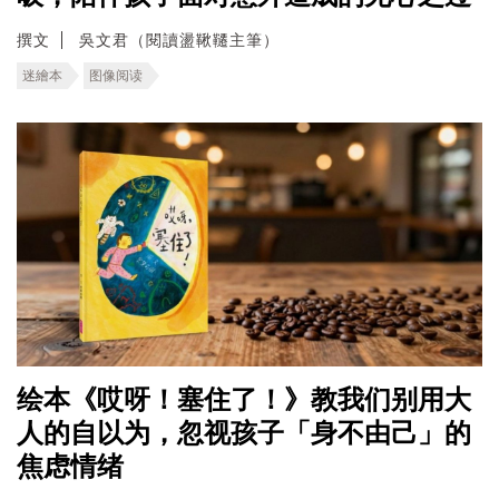
撰文
吳文君（閱讀盪鞦韆主筆）
迷繪本
图像阅读
绘本《哎呀！塞住了！》教我们别用大
人的自以为，忽视孩子「身不由己」的
焦虑情绪