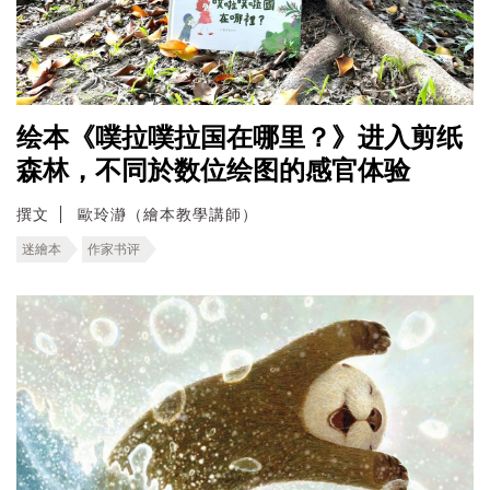
绘本《噗拉噗拉国在哪里？》进入剪纸
森林，不同於数位绘图的感官体验
撰文
歐玲瀞（繪本教學講師）
迷繪本
作家书评