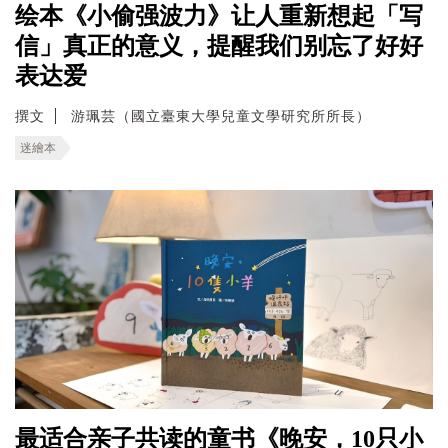
绘本《小偷强波力》让人重新想起「写
信」真正的意义，提醒我们别忘了好好
表达爱
撰文
游珮芸（國立臺東大學兒童文學研究所所長）
迷繪本
最适合亲子共读的童书《晚安，10只小