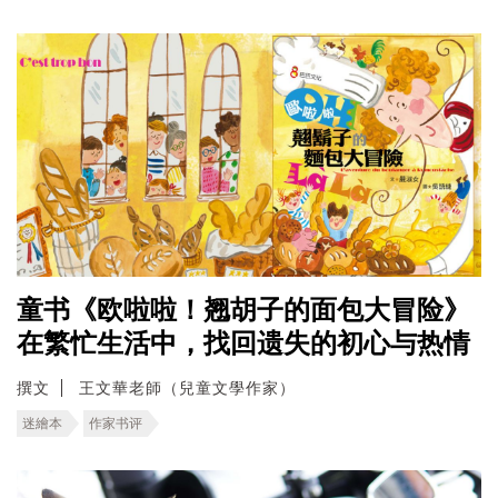
童书《欧啦啦！翘胡子的面包大冒险》
在繁忙生活中，找回遗失的初心与热情
撰文
王文華老師（兒童文學作家）
迷繪本
作家书评