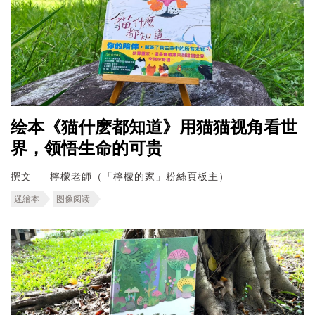
绘本《猫什麽都知道》用猫猫视角看世
界，领悟生命的可贵
撰文
檸檬老師（「檸檬的家」粉絲頁板主）
迷繪本
图像阅读