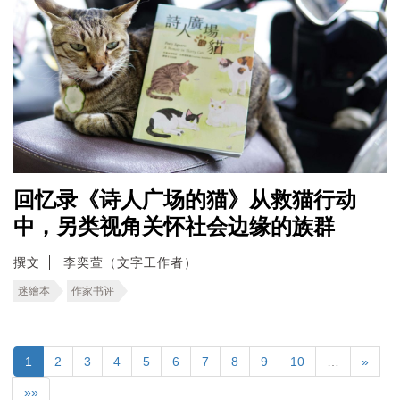
回忆录《诗人广场的猫》从救猫行动
中，另类视角关怀社会边缘的族群
撰文
李奕萱（文字工作者）
迷繪本
作家书评
1
2
3
4
5
6
7
8
9
10
…
»
»»