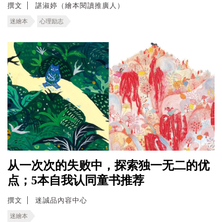
撰文
諶淑婷（繪本閱讀推廣人）
迷繪本
心理励志
从一次次的失败中，探索独一无二的优
点；5本自我认同童书推荐
撰文
迷誠品內容中心
迷繪本