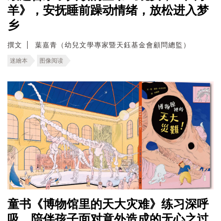
羊》，安抚睡前躁动情绪，放松进入梦
乡
撰文
葉嘉青（幼兒文學專家暨天鈺基金會顧問總監）
迷繪本
图像阅读
童书《博物馆里的天大灾难》练习深呼
吸，陪伴孩子面对意外造成的无心之过