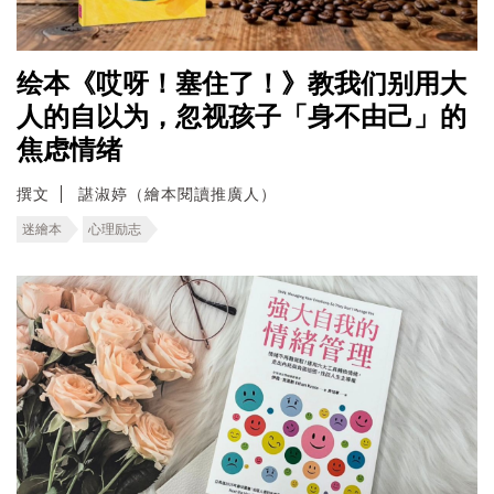
绘本《哎呀！塞住了！》教我们别用大
人的自以为，忽视孩子「身不由己」的
焦虑情绪
撰文
諶淑婷（繪本閱讀推廣人）
迷繪本
心理励志