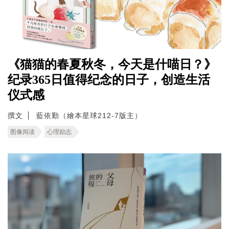
《猫猫的春夏秋冬，今天是什喵日？》
纪录365日值得纪念的日子，创造生活
仪式感
撰文
藍依勤（繪本星球212-7版主）
图像阅读
心理励志