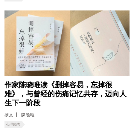
作家陈晓唯读《删掉容易，忘掉很
难》，与曾经的伤痛记忆共存，迈向人
生下一阶段
撰文
陳曉唯
心理励志