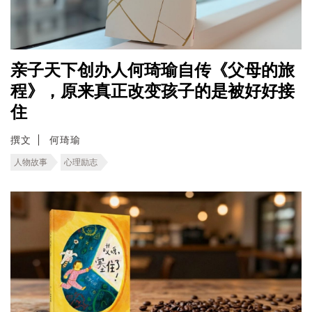
亲子天下创办人何琦瑜自传《父母的旅
程》，原来真正改变孩子的是被好好接
住
撰文
何琦瑜
人物故事
心理励志