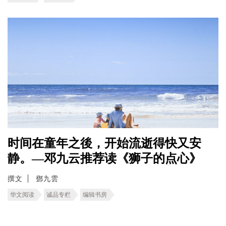
时间在童年之後，开始流逝得快又安
静。—邓九云推荐读《狮子的点心》
撰文
鄧九雲
华文阅读
诚品专栏
编辑书房