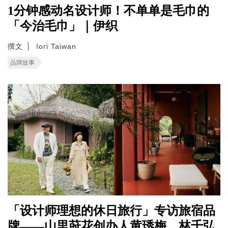
1分钟感动名设计师！不单单是毛巾的
「今治毛巾」｜伊织
撰文
Iori Taiwan
品牌故事
「设计师理想的休日旅行」专访旅宿品
牌——山里莳花创办人黄琇梅、林千弘