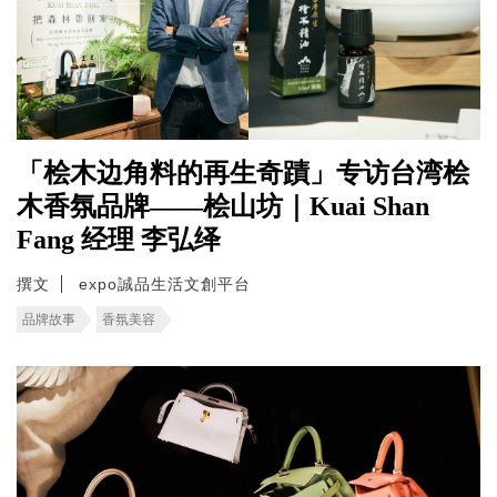
「桧木边角料的再生奇蹟」专访台湾桧
木香氛品牌——桧山坊｜Kuai Shan
Fang 经理 李弘绎
撰文
expo誠品生活文創平台
品牌故事
香氛美容