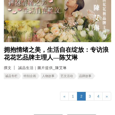
拥抱情绪之美，生活自在绽放：专访浪
花花艺品牌主理人—陈艾琳
撰文
誠品生活｜圖片提供_陳艾琳
诚品专栏
特别企画
人物故事
艺文活动
品牌故事
«
1
2
3
4
»