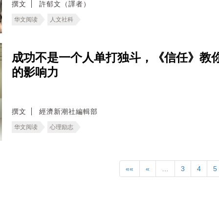
撰文
許郁文（譯者）
华文阅读
人文社科
成功不是一个人单打独斗，《信任》教
的影响力
撰文
經濟新潮社編輯部
华文阅读
心理励志
««
«
…
3
4
5