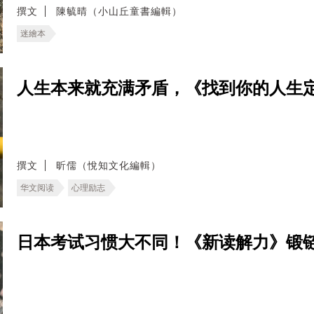
撰文
陳毓晴（小山丘童書編輯）
迷繪本
人生本来就充满矛盾，《找到你的人生定
撰文
昕儒（悅知文化編輯）
华文阅读
心理励志
日本考试习惯大不同！《新读解力》锻