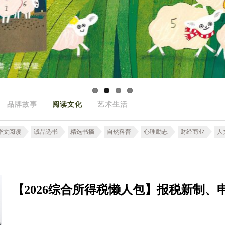
品牌故事
阅读文化
艺术生活
华文阅读
诚品选书
精选书摘
自然科普
心理励志
财经商业
人
【2026综合所得税懒人包】报税新制、