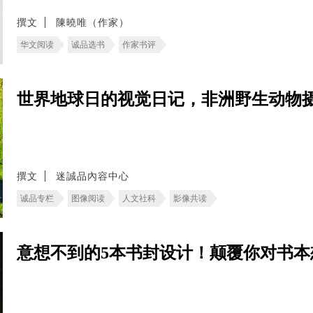
撰文
陳曉唯（作家）
华文阅读
诚品选书
作家书评
世界地球日的视觉日记，非洲野生动物
撰文
迷誠品內容中心
诚品专栏
图像阅读
人文社科
影像共读
意想不到的5本书封设计！颠覆你对书本