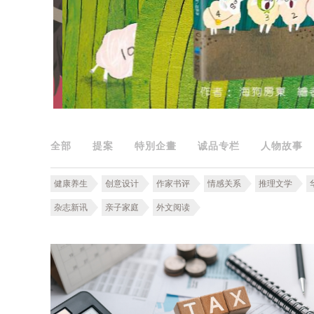
全部
提案
特別企畫
诚品专栏
人物故事
健康养生
创意设计
作家书评
情感关系
推理文学
杂志新讯
亲子家庭
外文阅读