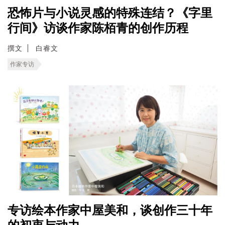
恐怖片与小说灵感的特殊连结？《字里
行间》访谈作家陈栢青的创作历程
撰文
白睿文
作家专访
专访绘本作家中屋美和，谈创作三十年