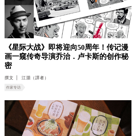
《星际大战》即将迎向50周年！传记漫
画一窥传奇导演乔治．卢卡斯的创作秘
密
撰文
江灝（譯者）
作家专访