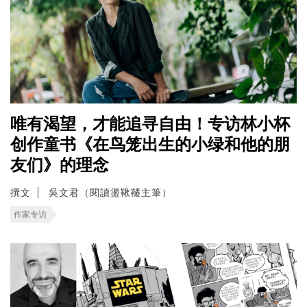
唯有渴望，才能追寻自由！专访林小杯
创作童书《在鸟笼出生的小绿和他的朋
友们》的理念
撰文
吳文君（閱讀盪鞦韆主筆）
作家专访