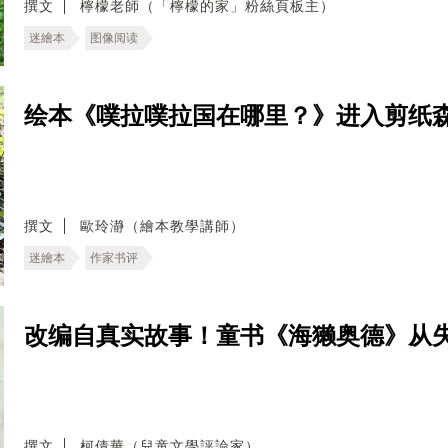
撰文
檸檬老師（「檸檬的家」粉絲頁板主）
迷繪本
图像阅读
绘本《噗拉噗拉国在哪里？》进入剪纸
撰文
歐玲瀞（繪本教學講師）
迷繪本
作家书评
改编自真实故事！童书《海獭奥德》从
撰文
柯倩華（兒童文學評論家）