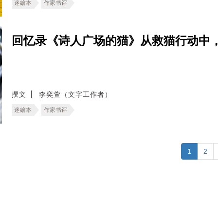
迷繪本
作家书评
回忆录《诗人广场的猫》从救猫行动中
撰文
李奕萱（文字工作者）
迷繪本
作家书评
1
2