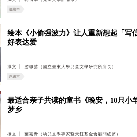
迷繪本
绘本《小偷强波力》让人重新想起「写
好表达爱
撰文
游珮芸（國立臺東大學兒童文學研究所所長）
迷繪本
最适合亲子共读的童书《晚安，10只小
梦乡
撰文
葉嘉青（幼兒文學專家暨天鈺基金會顧問總監）