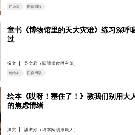
迷繪本
图像阅读
童书《博物馆里的天大灾难》练习深呼
过
撰文
吳文君（閱讀盪鞦韆主筆）
迷繪本
图像阅读
绘本《哎呀！塞住了！》教我们别用大
的焦虑情绪
撰文
諶淑婷（繪本閱讀推廣人）