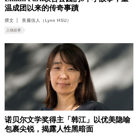
温成团以来的传奇事蹟
撰文
美麗佳人（Lynn HSU）
人物故事
诺贝尔文学奖得主「韩江」以优美隐喻
包裹尖锐，揭露人性黑暗面