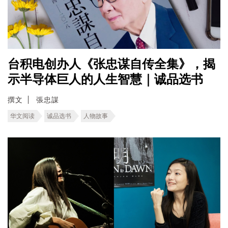
台积电创办人《张忠谋自传全集》，揭
示半导体巨人的人生智慧｜诚品选书
撰文
張忠謀
华文阅读
诚品选书
人物故事