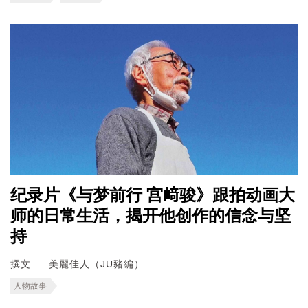
纪录片《与梦前行 宫﨑骏》跟拍动画大
师的日常生活，揭开他创作的信念与坚
持
撰文
美麗佳人（JU豬編）
人物故事